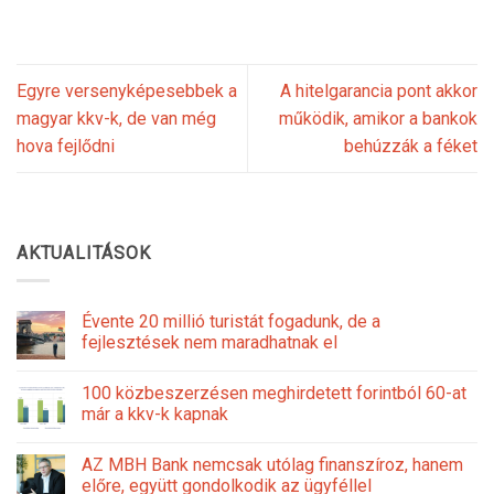
Egyre versenyképesebbek a
A hitelgarancia pont akkor
magyar kkv-k, de van még
működik, amikor a bankok
hova fejlődni
behúzzák a féket
AKTUALITÁSOK
Évente 20 millió turistát fogadunk, de a
fejlesztések nem maradhatnak el
100 közbeszerzésen meghirdetett forintból 60-at
már a kkv-k kapnak
AZ MBH Bank nemcsak utólag finanszíroz, hanem
előre, együtt gondolkodik az ügyféllel