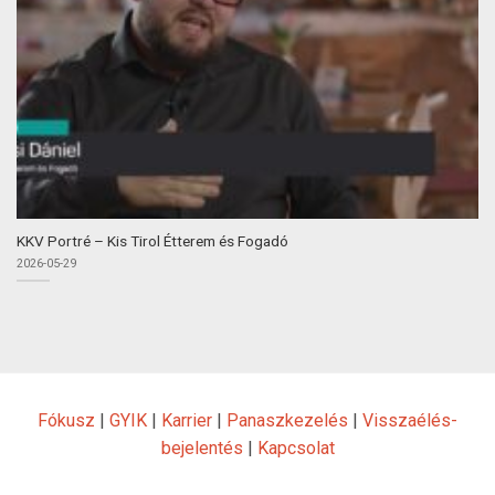
KKV Portré – Kis Tirol Étterem és Fogadó
2026-05-29
Fókusz
|
GYIK
|
Karrier
|
Panaszkezelés
|
Visszaélés-
bejelentés
|
Kapcsolat