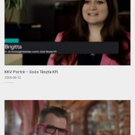
KKV Portré – Soós Tészta Kft.
2026-06-12