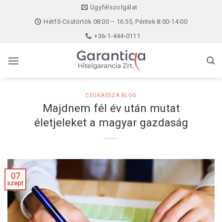
Skip
Ügyfélszolgálat
to
Hétfő-Csütörtök 08:00 – 16:55, Péntek 8:00-14:00
content
+36-1-444-0111
CÉGKASSZA BLOG
Majdnem fél év után mutat
életjeleket a magyar gazdaság
07
szept