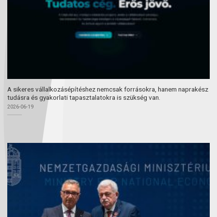
A sikeres vállalkozásépítéshez nemcsak forrásokra, hanem naprakész
tudásra és gyakorlati tapasztalatokra is szükség van.
2026-06-19