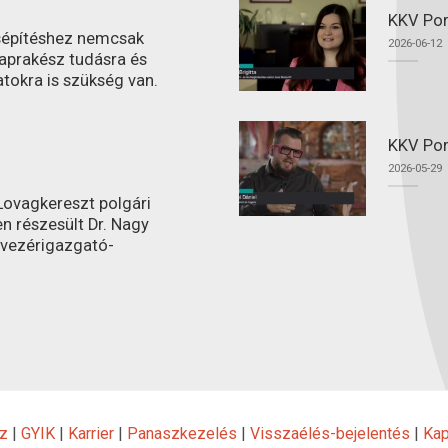
KKV Por
ásépítéshez nemcsak
2026-06-12
aprakész tudásra és
atokra is szükség van.
KKV Por
2026-05-29
ovagkereszt polgári
n részesült Dr. Nagy
 vezérigazgató-
z
|
GYIK
|
Karrier
|
Panaszkezelés
|
Visszaélés-bejelentés
|
Kap