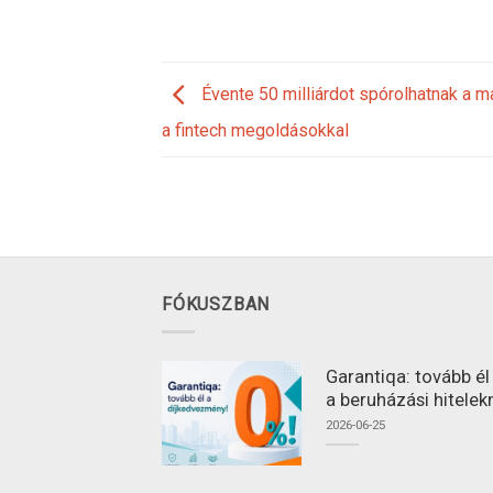
Évente 50 milliárdot spórolhatnak a m
a fintech megoldásokkal
FÓKUSZBAN
Garantiqa: tovább é
a beruházási hitelek
2026-06-25