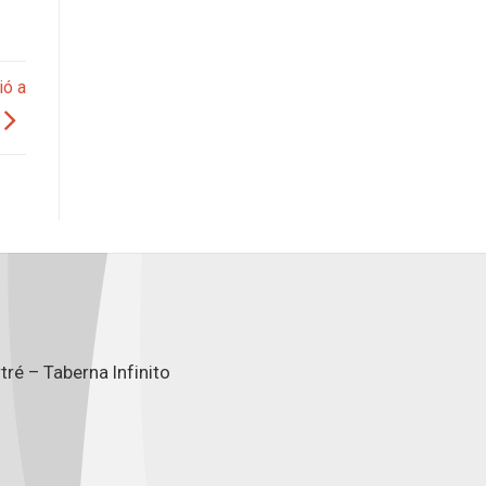
ió a
ré – Taberna Infinito