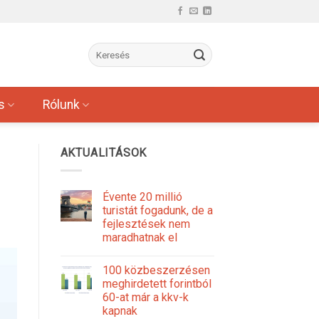
s
Rólunk
AKTUALITÁSOK
Évente 20 millió
turistát fogadunk, de a
fejlesztések nem
maradhatnak el
100 közbeszerzésen
meghirdetett forintból
60-at már a kkv-k
kapnak