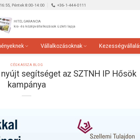
16:55, Péntek 8:00-14:00
+36-1-444-0111
HITELGARANCIA
kis- és középvállalkozások üzleti lapja
ményeknek
Vállalkozásoknak
Kezességvállalá
CÉGKASSZA BLOG
k nyújt segítséget az SZTNH IP Hősök
kampánya