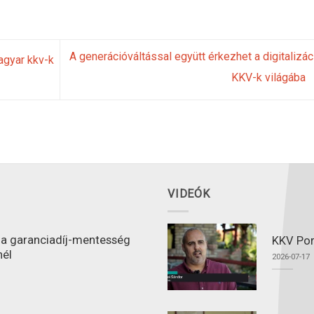
A generációváltással együtt érkezhet a digitalizác
agyar kkv-k
KKV-k világába
VIDEÓK
l a garanciadíj-mentesség
KKV Port
nél
2026-07-17