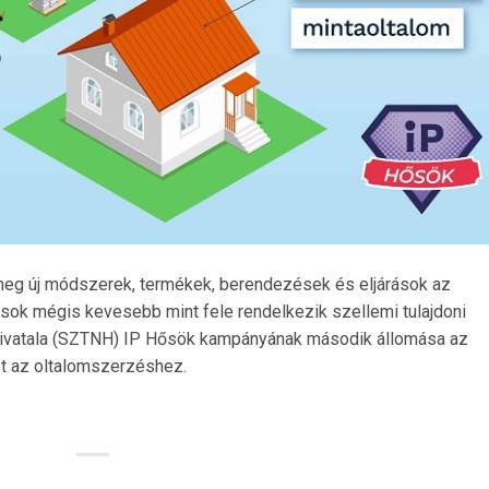
meg új módszerek, termékek, berendezések és eljárások az
zások mégis kevesebb mint fele rendelkezik szellemi tulajdoni
 Hivatala (SZTNH) IP Hősök kampányának második állomása az
et az oltalomszerzéshez.