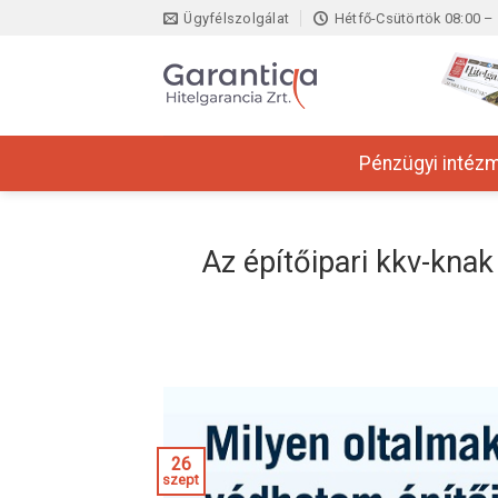
Skip
Ügyfélszolgálat
Hétfő-Csütörtök 08:00 – 
to
content
Pénzügyi intéz
Az építőipari kkv-kna
26
szept