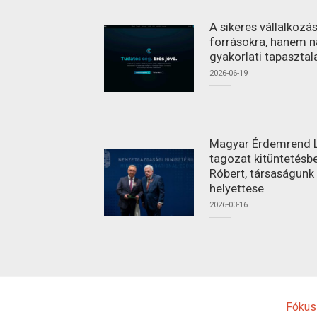
A sikeres vállalkoz
forrásokra, hanem n
gyakorlati tapasztal
2026-06-19
Magyar Érdemrend L
tagozat kitüntetésbe
Róbert, társaságunk
helyettese
2026-03-16
Fókus