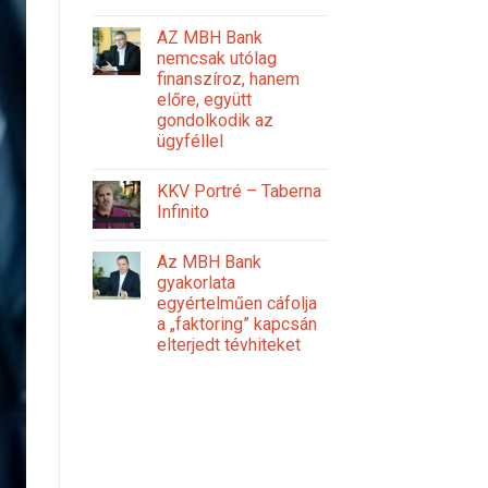
AZ MBH Bank
nemcsak utólag
finanszíroz, hanem
előre, együtt
gondolkodik az
ügyféllel
KKV Portré – Taberna
Infinito
Az MBH Bank
gyakorlata
egyértelműen cáfolja
a „faktoring” kapcsán
elterjedt tévhiteket