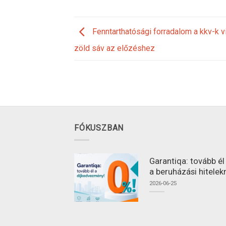
Fenntarthatósági forradalom a kkv-k v
zöld sáv az előzéshez
FÓKUSZBAN
Garantiqa: tovább é
a beruházási hitelek
2026-06-25