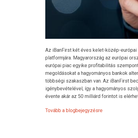
Az iBanFirst két éves kelet-közép-európai 
platformjára. Magyarország az európai orsz
európai piac egyike profitabilitás szempont
megoldásokat a hagyományos bankok alternat
többségi szakaszban van. Az iBanFirst becs
igénybevételével, így a hagyományos szolgá
évente akár az 50 milliárd forintot is elérhet
Tovább a blogbejegyzésre