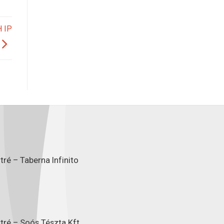
H IP
ré – Taberna Infinito
tré – Soós Tészta Kft.