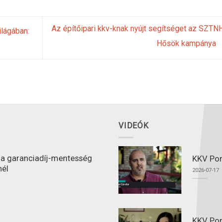
Az építőipari kkv-knak nyújt segítséget az SZTN
ilágában:
Hősök kampánya
VIDEÓK
l a garanciadíj-mentesség
KKV Port
nél
2026-07-17
KKV Por