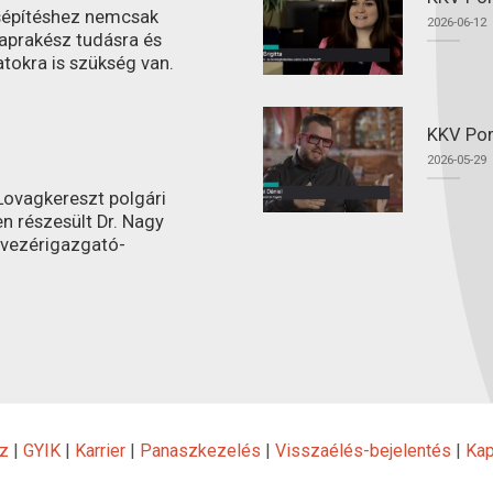
ásépítéshez nemcsak
2026-06-12
aprakész tudásra és
atokra is szükség van.
KKV Por
2026-05-29
ovagkereszt polgári
n részesült Dr. Nagy
 vezérigazgató-
z
|
GYIK
|
Karrier
|
Panaszkezelés
|
Visszaélés-bejelentés
|
Kap