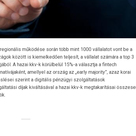
regionális működése során több mint 1000 vállalatot vont be a
ágok között is kiemelkedően teljesít, a vállalat számára a top 3
jából. A hazai kkv-k körülbelül 15%-a választja a fintech
ívájaként, amellyel az ország az „early majority”, azaz korai
lései szerint a digitális pénzügyi szolgáltatások
ltatási díjak kiváltásával a hazai kkv-k megtakarításai összese
ik.