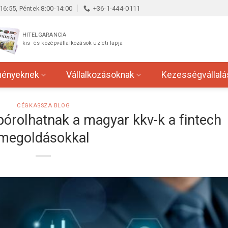
16:55, Péntek 8:00-14:00
+36-1-444-0111
HITELGARANCIA
kis- és középvállalkozások üzleti lapja
ményeknek
Vállalkozásoknak
Kezességvállalá
CÉGKASSZA BLOG
spórolhatnak a magyar kkv-k a fintech
megoldásokkal