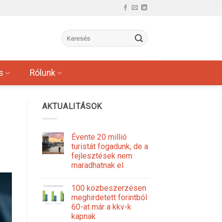
s
Rólunk
AKTUALITÁSOK
Évente 20 millió
turistát fogadunk, de a
fejlesztések nem
maradhatnak el
100 közbeszerzésen
meghirdetett forintból
60-at már a kkv-k
kapnak