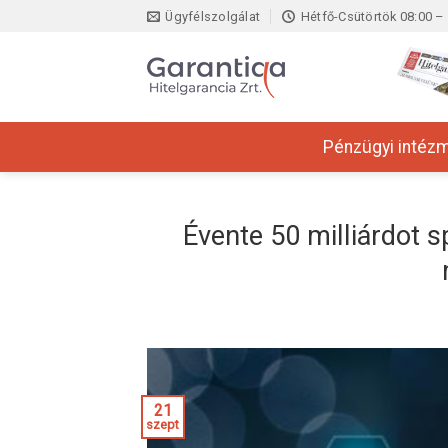
Skip
Ügyfélszolgálat
Hétfő-Csütörtök 08:00 – 
to
content
Pénzügyi intéz
Évente 50 milliárdot 
21
szept