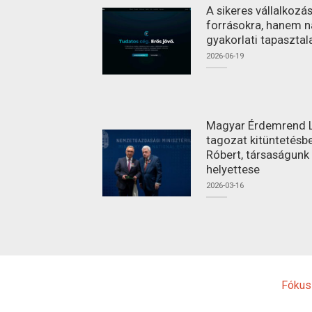
A sikeres vállalkoz
forrásokra, hanem n
gyakorlati tapasztal
2026-06-19
Magyar Érdemrend L
tagozat kitüntetésbe
Róbert, társaságunk
helyettese
2026-03-16
Fókus