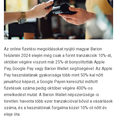
Az online fizetési megoldásokat nyújtó magyar Barion
felületén 2024 elején még csak a forint tranzakciók 10%-át,
október végére viszont már 25%-át bonyolították Apple
Pay, Google Pay vagy Barion Wallet segítségével. Az Apple
Pay használatának gyakorisága több mint 50%-kal nőtt
januárhoz képest, a Google Payen keresztül indított
fizetések száma pedig október végére 400%-os
emelkedést mutat. A Barion Wallet népszerűsége is
töretlen: havonta több ezer tranzakcióval bővül a vásárlások
száma, és a használóinak forgalma közel 10%-ot nőtt év
eleje óta.