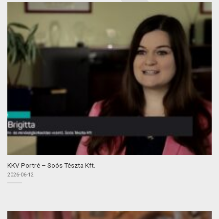
KKV Portré – Soós Tészta Kft.
2026-06-12