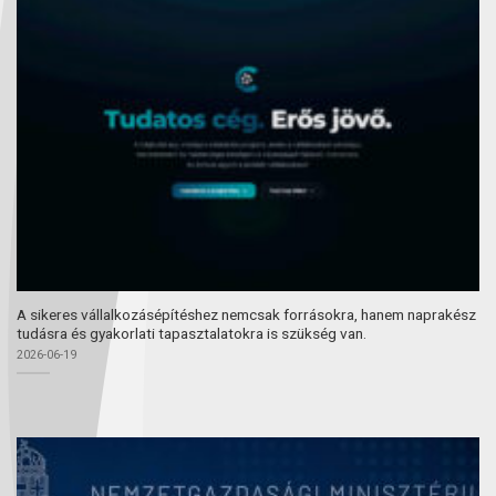
A sikeres vállalkozásépítéshez nemcsak forrásokra, hanem naprakész
tudásra és gyakorlati tapasztalatokra is szükség van.
2026-06-19