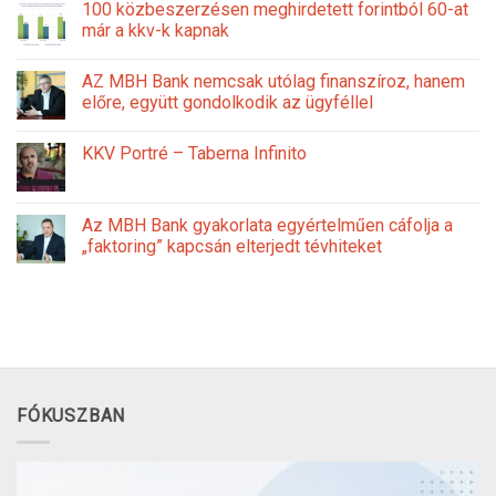
100 közbeszerzésen meghirdetett forintból 60-at
már a kkv-k kapnak
AZ MBH Bank nemcsak utólag finanszíroz, hanem
előre, együtt gondolkodik az ügyféllel
KKV Portré – Taberna Infinito
Az MBH Bank gyakorlata egyértelműen cáfolja a
„faktoring” kapcsán elterjedt tévhiteket
FÓKUSZBAN