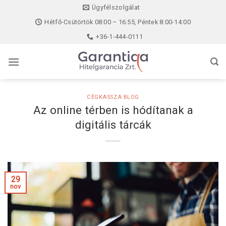
Skip
Ügyfélszolgálat
to
Hétfő-Csütörtök 08:00 – 16:55, Péntek 8:00-14:00
content
+36-1-444-0111
CÉGKASSZA BLOG
Az online térben is hódítanak a
digitális tárcák
29
nov