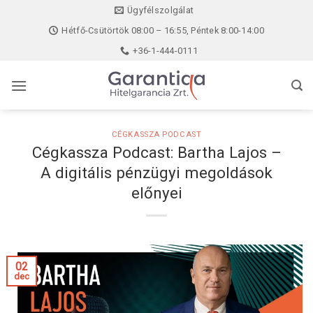
Skip
Ügyfélszolgálat
to
Hétfő-Csütörtök 08:00 – 16:55, Péntek 8:00-14:00
content
+36-1-444-0111
CÉGKASSZA PODCAST
Cégkassza Podcast: Bartha Lajos –
A digitális pénzügyi megoldások
előnyei
02
dec