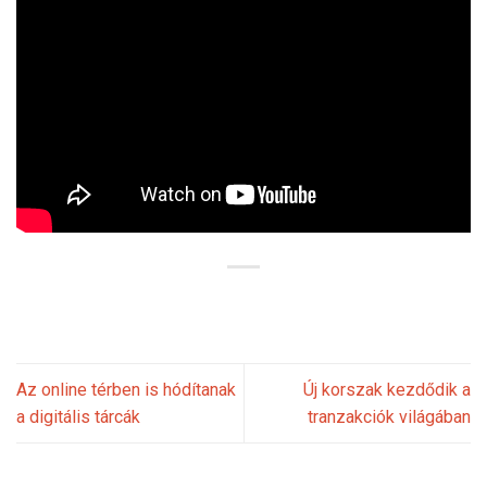
Az online térben is hódítanak
Új korszak kezdődik a
a digitális tárcák
tranzakciók világában