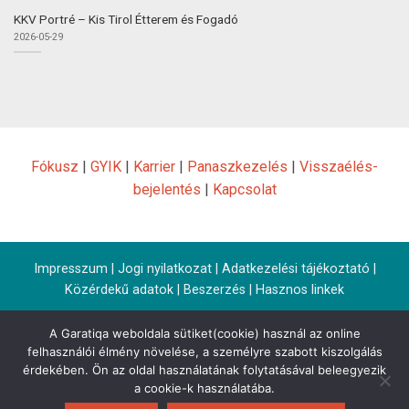
KKV Portré – Kis Tirol Étterem és Fogadó
2026-05-29
Fókusz
|
GYIK
|
Karrier
|
Panaszkezelés
|
Visszaélés-
bejelentés
|
Kapcsolat
Impresszum
|
Jogi nyilatkozat
|
Adatkezelési tájékoztató
|
Közérdekű adatok
|
Beszerzés
|
Hasznos linkek
A Garatiqa weboldala sütiket(cookie) használ az online
felhasználói élmény növelése, a személyre szabott kiszolgálás
érdekében. Ön az oldal használatának folytatásával beleegyezik
a cookie-k használatába.