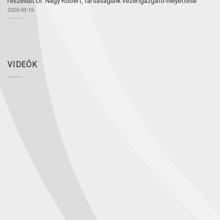
részesült Dr. Nagy Róbert, társaságunk vezérigazgató-helyettese
2026-03-16
VIDEÓK