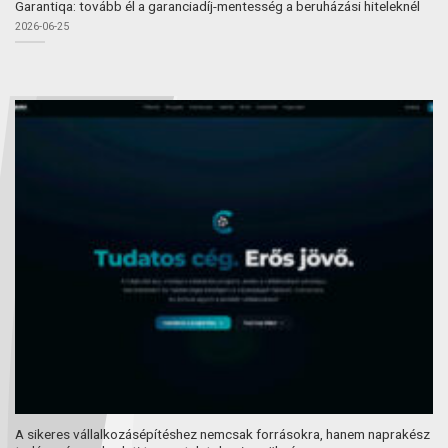
Garantiqa: tovább él a garanciadíj-mentesség a beruházási hiteleknél
2026-06-25
A sikeres vállalkozásépítéshez nemcsak forrásokra, hanem naprakész