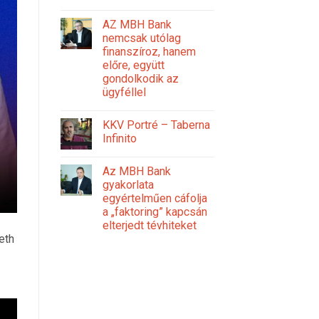
AZ MBH Bank
nemcsak utólag
finanszíroz, hanem
előre, együtt
gondolkodik az
ügyféllel
KKV Portré – Taberna
Infinito
Az MBH Bank
gyakorlata
egyértelműen cáfolja
a „faktoring” kapcsán
elterjedt tévhiteket
eth