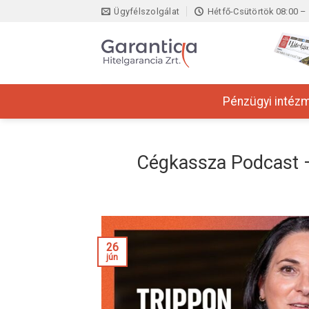
Skip
Ügyfélszolgálat
Hétfő-Csütörtök 08:00 – 
to
content
Pénzügyi intéz
Cégkassza Podcast –
26
jún