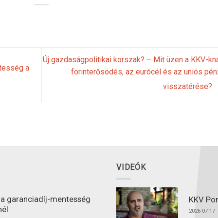
Új gazdaságpolitikai korszak? – Mit üzen a KKV-kn
ntesség a
forinterősödés, az eurócél és az uniós pé
visszatérése?
VIDEÓK
l a garanciadíj-mentesség
KKV Port
nél
2026-07-17