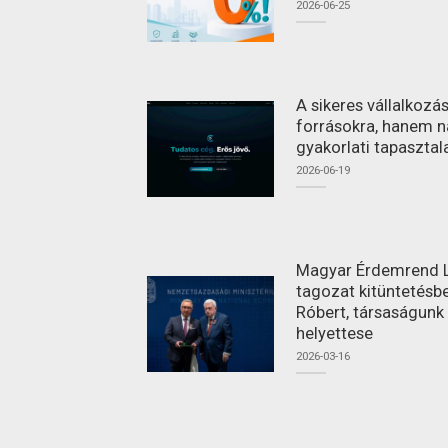
2026-06-25
A sikeres vállalkoz
forrásokra, hanem n
gyakorlati tapasztal
2026-06-19
Magyar Érdemrend L
tagozat kitüntetésbe
Róbert, társaságunk
helyettese
2026-03-16