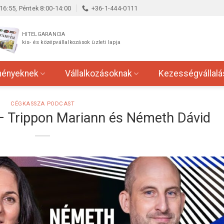
16:55, Péntek 8:00-14:00
+36-1-444-0111
HITELGARANCIA
kis- és középvállalkozások üzleti lapja
ményeknek
Vállalkozásoknak
Kezességvállalá
CÉGKASSZA PODCAST
 Trippon Mariann és Németh Dávid