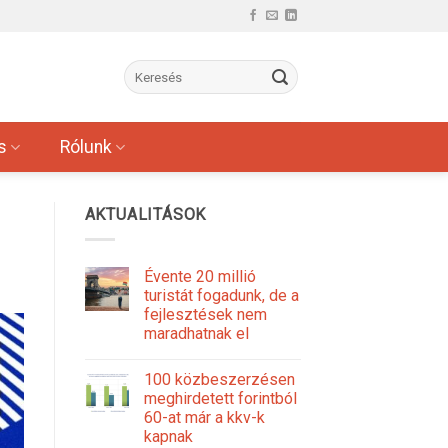
s
Rólunk
AKTUALITÁSOK
Évente 20 millió
turistát fogadunk, de a
fejlesztések nem
maradhatnak el
100 közbeszerzésen
meghirdetett forintból
60-at már a kkv-k
kapnak