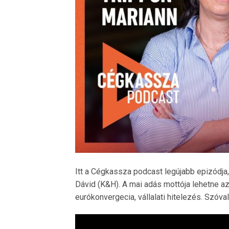
Itt a Cégkassza podcast legújabb epizódja
Dávid (K&H). A mai adás mottója lehetne az
eurókonvergecia, vállalati hitelezés. Szóva