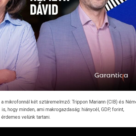
, a mikrofonnál két sztáremelmző: Trippon Mariann (CIB) és Ném
 is, hogy minden, ami makrogazdaság: hiánycél, GDP, forint,
l érdemes velünk tartani.