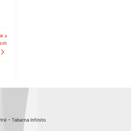
ak a
nzek
ré – Taberna Infinito