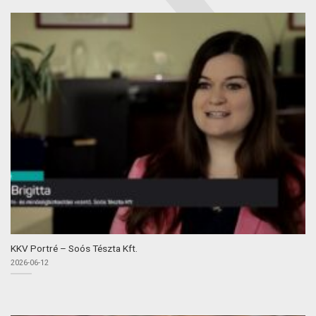
KKV Portré – Soós Tészta Kft.
2026-06-12