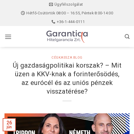
Skip
Ügyfélszolgálat
to
Hétfő-Csütörtök 08:00 – 16:55, Péntek 8:00-14:00
content
+36-1-444-0111
CÉGKASSZA BLOG
Új gazdaságpolitikai korszak? – Mit
üzen a KKV-knak a forinterősödés,
az eurócél és az uniós pénzek
visszatérése?
26
jún