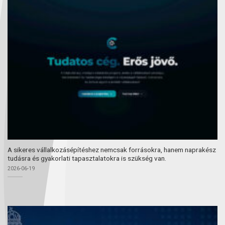
A sikeres vállalkozásépítéshez nemcsak forrásokra, hanem naprakész
tudásra és gyakorlati tapasztalatokra is szükség van.
2026-06-19