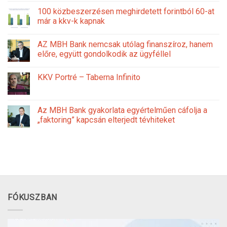
100 közbeszerzésen meghirdetett forintból 60-at
már a kkv-k kapnak
AZ MBH Bank nemcsak utólag finanszíroz, hanem
előre, együtt gondolkodik az ügyféllel
KKV Portré – Taberna Infinito
Az MBH Bank gyakorlata egyértelműen cáfolja a
„faktoring” kapcsán elterjedt tévhiteket
FÓKUSZBAN