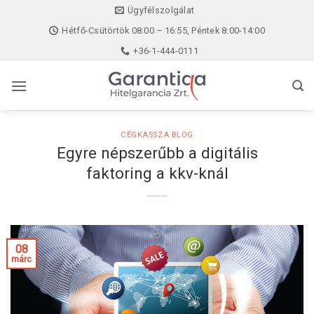
Skip
Ügyfélszolgálat
to
Hétfő-Csütörtök 08:00 – 16:55, Péntek 8:00-14:00
content
+36-1-444-0111
CÉGKASSZA BLOG
Egyre népszerűbb a digitális
faktoring a kkv-knál
08
márc