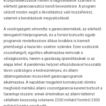
középvállalkozások mellett a nagyvállalatok számára is
elérhető garanciaeszköz került bevezetésre. A program
célzott módon segíti a likviditáshoz való hozzáférést,
valamint a beruházások megvalósítását.
A vezérigazgató elmondta: a garanciatermékek, az elérhető
támogatott hitelprogramok, és a forrást biztosító egyéb
programok rendelkezésre állása továbbra is kiemelt
jelentőségű a hazai kkv szektor számára. Ezen eszközök
összehangolt, együttes alkalmazása nemcsak a
válságkezelés, hanem a gazdaság újraindításának is az
alapja lehet. A pandémiás helyzet elhúzódásával hosszabb
távon szükséges a kedvezményes, és állami
díjtámogatásban részesített garanciaprogramok
alkalmazása. A napokban megjelent kormányzati döntés
megfelelő mértékű állami viszontgarancia keretet biztosít a
Garantiqa részére: ennek értelmében az állami háttérrel
vállalható kezesség volumene 2200 milliárd forintról 2500
milliárd forintra emelkedik.