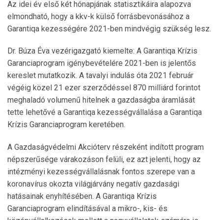
Az idei év első két hónapjának statisztikáira alapozva
elmondható, hogy a kkv-k külső forrásbevonásához a
Garantiqa kezességére 2021-ben mindvégig szükség lesz.
Dr. Búza Éva vezérigazgató kiemelte: A Garantiqa Krízis
Garanciaprogram igénybevételére 2021-ben is jelentős
kereslet mutatkozik. A tavalyi indulás óta 2021 február
végéig közel 21 ezer szerződéssel 870 milliárd forintot
meghaladó volumenű hitelnek a gazdaságba áramlását
tette lehetővé a Garantiqa kezességvállalása a Garantiqa
Krízis Garanciaprogram keretében.
A Gazdaságvédelmi Akcióterv részeként indított program
népszerűsége várakozáson felüli, ez azt jelenti, hogy az
intézményi kezességvállalásnak fontos szerepe van a
koronavírus okozta világjárvány negatív gazdasági
hatásainak enyhítésében. A Garantiqa Krízis
Garanciaprogram elindításával a mikro-, kis- és