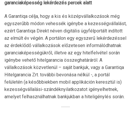
garanciaképesség lekérdezés percek alatt
A Garantiqa célja, hogy a kis és középvállalkozások még
egyszerűbb módon vehessék igénybe a kezességvállalást,
ezért Garantiqa Direkt néven digitális ügyfélportált indított
az elmúlt év végén. A portálon egy egyszerű lekérdezéssel
az érdeklődő vállalkozások előzetesen informálódhatnak
garanciaképességükről, illetve az egy hitelfelvétel során
igénybe vehető hitelgarancia összeghatáráról. A
vállalkozások közvetlenül – saját bankjuk, vagy a Garantiqa
Hitelgarancia Zrt. további bevonása nélkül -, a portál
felületén (a későbbiekben mobil applikáción keresztül is)
kezességvállalási-szándéknyilatkozatot igényelhetnek,
amelyet felhasználhatnak bankjukban a hiteligénylés során.