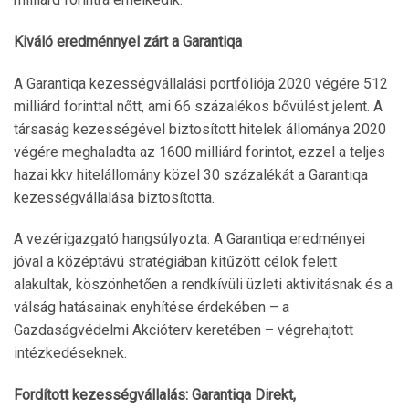
Kiváló eredménnyel zárt a Garantiqa
A Garantiqa kezességvállalási portfóliója 2020 végére 512
milliárd forinttal nőtt, ami 66 százalékos bővülést jelent. A
társaság kezességével biztosított hitelek állománya 2020
végére meghaladta az 1600 milliárd forintot, ezzel a teljes
hazai kkv hitelállomány közel 30 százalékát a Garantiqa
kezességvállalása biztosította.
A vezérigazgató hangsúlyozta: A Garantiqa eredményei
jóval a középtávú stratégiában kitűzött célok felett
alakultak, köszönhetően a rendkívüli üzleti aktivitásnak és a
válság hatásainak enyhítése érdekében – a
Gazdaságvédelmi Akcióterv keretében – végrehajtott
intézkedéseknek.
Fordított kezességvállalás: Garantiqa Direkt,