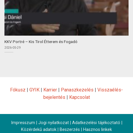
KKV Portré – Kis Tirol Étterem és Fogadó
2026-05-29
Fókusz
|
GYIK
|
Karrier
|
Panaszkezelés
|
Visszaélés-
bejelentés
|
Kapcsolat
Impresszum
|
Jogi nyilatkozat
|
Adatkezelési tájékoztató
|
Közérdekű adatok
|
Beszerzés
|
Hasznos linkek