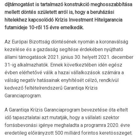
díjtámogatást is tartalmazó konstrukció meghosszabbítása
mellett döntés született arról is, hogy a beruházási
hitelekhez kapcsolódó Krízis Investment Hitelgarancia
futamideje 10-ről 15 évre emelkedik.
Az Európai Bizottság döntésének nyomán a koronaválság
kezelése és a gazdaság segítése érdekében nyújtható
állami támogatások 2021. június 30. helyett 2021. december
31-ig alkalmazhatók. Ennek következtében idén egész
évben elérhetővé válik a hazai vállalkozások számára a
válság negatív hatásainak enyhítését célzó, rendkívül
kedvező feltételrendszerű Garantiqa Krízis
Garanciaprogram.
A Garantiqa Krízis Garanciaprogram bevezetése óta eltelt
idő tapasztalatai azt mutatják, hogy a vállalati szektor
forrásbevonási igénye meghaladta a programra 2020. évre
eredetileg előirányzott 500 milliárd forintos keretösszeget.