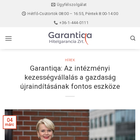
Skip
Ügyfélszolgálat
to
Hétfő-Csütörtök 08:00 – 16:55, Péntek 8:00-14:00
content
+36-1-444-0111
HÍREK
Garantiqa: Az intézményi
kezességvállalás a gazdaság
újraindításának fontos eszköze
04
márc