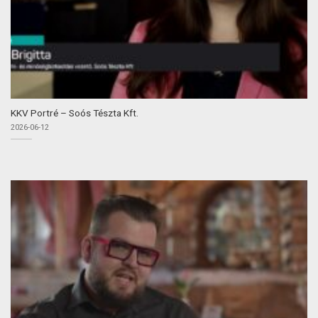
KKV Portré – Soós Tészta Kft.
2026-06-12