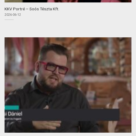
KKV Portré – Soós Tészta Kft.
2026-06-12