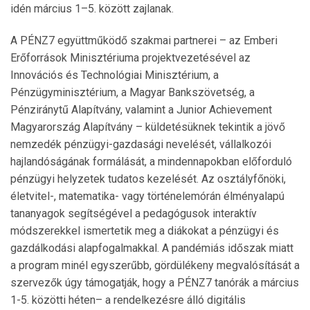
idén március 1–5. között zajlanak.
A PÉNZ7 együttműködő szakmai partnerei – az Emberi
Erőforrások Minisztériuma projektvezetésével az
Innovációs és Technológiai Minisztérium, a
Pénzügyminisztérium, a Magyar Bankszövetség, a
Pénziránytű Alapítvány, valamint a Junior Achievement
Magyarország Alapítvány – küldetésüknek tekintik a jövő
nemzedék pénzügyi-gazdasági nevelését, vállalkozói
hajlandóságának formálását, a mindennapokban előforduló
pénzügyi helyzetek tudatos kezelését. Az osztályfőnöki,
életvitel-, matematika- vagy történelemórán élményalapú
tananyagok segítségével a pedagógusok interaktív
módszerekkel ismertetik meg a diákokat a pénzügyi és
gazdálkodási alapfogalmakkal. A pandémiás időszak miatt
a program minél egyszerűbb, gördülékeny megvalósítását a
szervezők úgy támogatják, hogy a PÉNZ7 tanórák a március
1-5. közötti héten– a rendelkezésre álló digitális