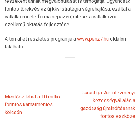
részeként annak megvalósulását is támogatja. Ugyancsak
fontos törekvés az új kkv-stratégia végrehajtása, ezáltal a
vállalkozói életforma népszerűsítése, a vállalkozói
szellemű oktatás fejlesztése.
A témahét részletes programja a
www.penz7.hu
oldalon
található.
Garantiqa: Az intézményi
Mentőöv lehet a 10 millió
kezességvállalás a
forintos kamatmentes
gazdaság újraindításának
kölcsön
fontos eszköze