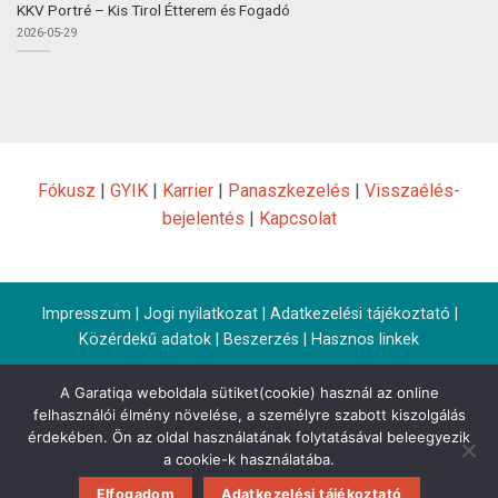
KKV Portré – Kis Tirol Étterem és Fogadó
2026-05-29
Fókusz
|
GYIK
|
Karrier
|
Panaszkezelés
|
Visszaélés-
bejelentés
|
Kapcsolat
Impresszum
|
Jogi nyilatkozat
|
Adatkezelési tájékoztató
|
Közérdekű adatok
|
Beszerzés
|
Hasznos linkek
A Garatiqa weboldala sütiket(cookie) használ az online
felhasználói élmény növelése, a személyre szabott kiszolgálás
érdekében. Ön az oldal használatának folytatásával beleegyezik
a cookie-k használatába.
Elfogadom
Adatkezelési tájékoztató