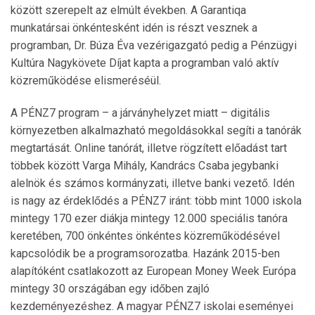
között szerepelt az elmúlt években. A Garantiqa
munkatársai önkéntesként idén is részt vesznek a
programban, Dr. Búza Éva vezérigazgató pedig a Pénzügyi
Kultúra Nagykövete Díjat kapta a programban való aktív
közreműködése elismeréséül.
A PÉNZ7 program – a járványhelyzet miatt – digitális
környezetben alkalmazható megoldásokkal segíti a tanórák
megtartását. Online tanórát, illetve rögzített előadást tart
többek között Varga Mihály, Kandrács Csaba jegybanki
alelnök és számos kormányzati, illetve banki vezető. Idén
is nagy az érdeklődés a PÉNZ7 iránt: több mint 1000 iskola
mintegy 170 ezer diákja mintegy 12.000 speciális tanóra
keretében, 700 önkéntes önkéntes közreműködésével
kapcsolódik be a programsorozatba. Hazánk 2015-ben
alapítóként csatlakozott az European Money Week Európa
mintegy 30 országában egy időben zajló
kezdeményezéshez. A magyar PÉNZ7 iskolai eseményei