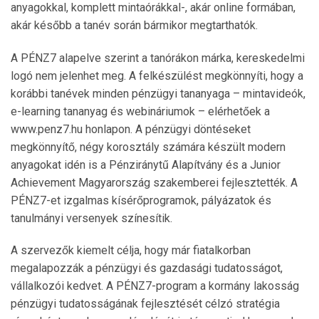
anyagokkal, komplett mintaórákkal-, akár online formában,
akár később a tanév során bármikor megtarthatók.
A PÉNZ7 alapelve szerint a tanórákon márka, kereskedelmi
logó nem jelenhet meg. A felkészülést megkönnyíti, hogy a
korábbi tanévek minden pénzügyi tananyaga – mintavideók,
e-learning tananyag és webináriumok – elérhetőek a
www.penz7.hu honlapon. A pénzügyi döntéseket
megkönnyítő, négy korosztály számára készült modern
anyagokat idén is a Pénziránytű Alapítvány és a Junior
Achievement Magyarország szakemberei fejlesztették. A
PÉNZ7-et izgalmas kísérőprogramok, pályázatok és
tanulmányi versenyek színesítik.
A szervezők kiemelt célja, hogy már fiatalkorban
megalapozzák a pénzügyi és gazdasági tudatosságot,
vállalkozói kedvet. A PÉNZ7-program a kormány lakosság
pénzügyi tudatosságának fejlesztését célzó stratégia