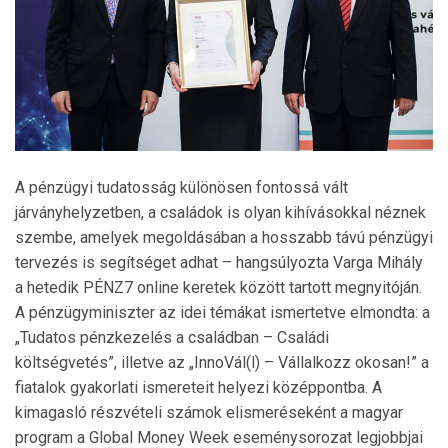
A pénzügyi tudatosság különösen fontossá vált
járványhelyzetben, a családok is olyan kihívásokkal néznek
szembe, amelyek megoldásában a hosszabb távú pénzügyi
tervezés is segítséget adhat – hangsúlyozta Varga Mihály
a hetedik PÉNZ7 online keretek között tartott megnyitóján.
A pénzügyminiszter az idei témákat ismertetve elmondta: a
„Tudatos pénzkezelés a családban – Családi
költségvetés”, illetve az „InnoVál(l) – Vállalkozz okosan!” a
fiatalok gyakorlati ismereteit helyezi középpontba. A
kimagasló részvételi számok elismeréseként a magyar
program a Global Money Week eseménysorozat legjobbjai