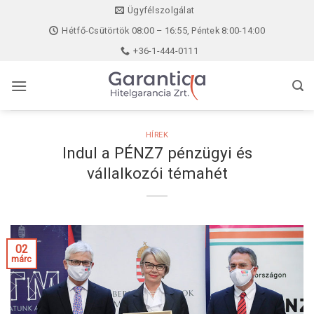
Skip
Ügyfélszolgálat
to
Hétfő-Csütörtök 08:00 – 16:55, Péntek 8:00-14:00
content
+36-1-444-0111
HÍREK
Indul a PÉNZ7 pénzügyi és
vállalkozói témahét
02
márc