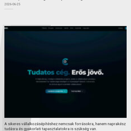
2026-06-25
A sikeres vállalkozásépítéshez nemcsak forrásokra, hanem naprakész
tudásra és gyakorlati tapasztalatokra is szükség van.