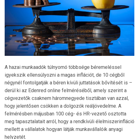
A hazai munkaadók túlnyomó többsége béremeléssel
igyekszik ellensúlyozni a magas inflációt, de 10 cégből
négynél fontolgatják a béren kívüli juttatások bővítését is –
derül ki az Edenred online felméréséből, amely szerint a
cégvezetők csaknem háromnegyede tisztában van azzal,
hogy jelentősen csökken a dolgozók reáljövedelme. A
felmérésben májusban 100 cég- és HR-vezető osztotta
meg tapasztalatait arról, hogy a rendkívüli élelmiszerinfláció
mellett a vállalatok hogyan látják munkavállalóik anyagi
helyzetét.