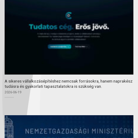
A sikeres vállalkozásépítéshez nemcsak forrásokra, hanem naprakész
tudásra és gyakorlati tapasztalatokra is szükség van.
2026-06-19