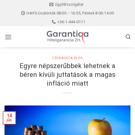
Skip
Ügyfélszolgálat
to
Hétfő-Csütörtök 08:00 – 16:55, Péntek 8:00-14:00
content
+36-1-444-0111
CÉGKASSZA BLOG
Egyre népszerűbbek lehetnek a
béren kívüli juttatások a magas
infláció miatt
14
jún