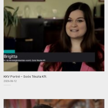
KKV Portré – Soós Tészta Kft.
2026-06-12