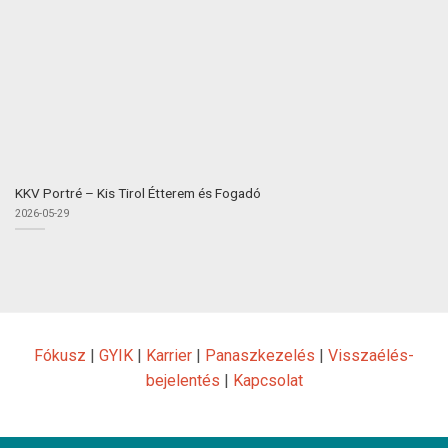
KKV Portré – Kis Tirol Étterem és Fogadó
2026-05-29
Fókusz
|
GYIK
|
Karrier
|
Panaszkezelés
|
Visszaélés-
bejelentés
|
Kapcsolat