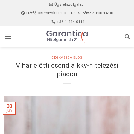
Skip
Ügyfélszolgálat
to
Hétfő-Csütörtök 08:00 – 16:55, Péntek 8:00-14:00
content
+36-1-444-0111
CÉGKASSZA BLOG
Vihar előtti csend a kkv-hitelezési
piacon
08
jún