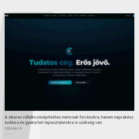
A sikeres vállalkozásépítéshez nemcsak forrásokra, hanem naprakész
tudásra és gyakorlati tapasztalatokra is szükség van.
2026-06-19