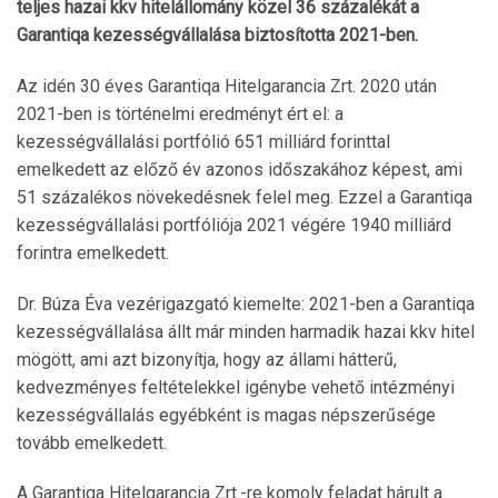
teljes hazai kkv hitelállomány közel 36 százalékát a
Garantiqa kezességvállalása biztosította 2021-ben.
Az idén 30 éves Garantiqa Hitelgarancia Zrt. 2020 után
2021-ben is történelmi eredményt ért el: a
kezességvállalási portfólió 651 milliárd forinttal
emelkedett az előző év azonos időszakához képest, ami
51 százalékos növekedésnek felel meg. Ezzel a Garantiqa
kezességvállalási portfóliója 2021 végére 1940 milliárd
forintra emelkedett.
Dr. Búza Éva vezérigazgató kiemelte: 2021-ben a Garantiqa
kezességvállalása állt már minden harmadik hazai kkv hitel
mögött, ami azt bizonyítja, hogy az állami hátterű,
kedvezményes feltételekkel igénybe vehető intézményi
kezességvállalás egyébként is magas népszerűsége
tovább emelkedett.
A Garantiqa Hitelgarancia Zrt.-re komoly feladat hárult a