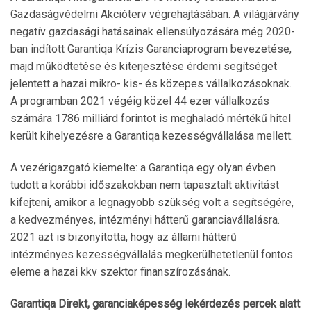
Gazdaságvédelmi Akcióterv végrehajtásában. A világjárvány
negatív gazdasági hatásainak ellensúlyozására még 2020-
ban indított Garantiqa Krízis Garanciaprogram bevezetése,
majd működtetése és kiterjesztése érdemi segítséget
jelentett a hazai mikro- kis- és közepes vállalkozásoknak.
A programban 2021 végéig közel 44 ezer vállalkozás
számára 1786 milliárd forintot is meghaladó mértékű hitel
került kihelyezésre a Garantiqa kezességvállalása mellett.
A vezérigazgató kiemelte: a Garantiqa egy olyan évben
tudott a korábbi időszakokban nem tapasztalt aktivitást
kifejteni, amikor a legnagyobb szükség volt a segítségére,
a kedvezményes, intézményi hátterű garanciavállalásra.
2021 azt is bizonyította, hogy az állami hátterű
intézményes kezességvállalás megkerülhetetlenül fontos
eleme a hazai kkv szektor finanszírozásának.
Garantiqa Direkt, garanciaképesség lekérdezés percek alatt