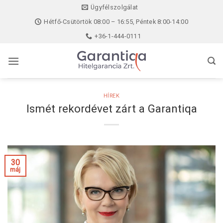
Skip
Ügyfélszolgálat
to
Hétfő-Csütörtök 08:00 – 16:55, Péntek 8:00-14:00
content
+36-1-444-0111
HÍREK
Ismét rekordévet zárt a Garantiqa
30
máj