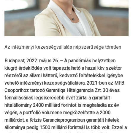
Az intézményi kezességvállalás népszerűsége töretlen
Budapest, 2022. május 26. – A pandémiás helyzetben
kiugró érdeklődés volt tapasztalható a hazai kkv szektor
részéről az állami hátterű, kedvező feltételekkel igénybe
vehető intézményi kezességvállalásra. 2021-ben az MFB
Csoporthoz tartozó Garantiqa Hitelgarancia Zrt. 30 éves
fennállásának legsikeresebb évét zárta: a garantált
hitelállomány 2400 milliárd forintot is meghaladta az év
végén, a portfolió volumene megközelítette a 2000
milliárdot, a Krízis Garanciaprogramban garantált hitelek
állománya pedig 1500 milliárd forintnál is több volt. Ezzel a