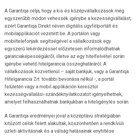
A Garantiqa célja, hogy a kis és középvállalkozások még
egyszerűbb módon vehessék igénybe a kezességvállalást,
ezért Garantiqa Direkt néven digitális ügyfélportált és
mobilapplikációt vezetett be. A portálon vagy
mobiltelefonjaik segítségével a vállalkozások egy
egyszerű lekérdezéssel előzetesen informálódhatnak
garanciaképességükről, illetve az egy hitelfelvétel során
igénybe vehető hitelgarancia összeghatáráról. A
vállalkozások közvetlenül – saját bankjuk, vagy a Garantiqa
Hitelgarancia Zrt. további bevonása nélkül -, a portál
felületén vagy a mobil applikáción keresztül
kezességvállalási-szándéknyilatkozatot igényelhetnek,
amelyet felhasználhatnak bankjukban a hiteligénylés során.
A Garantiqa eredményei jóval a középtávú stratégiában
kitűzött célok felett alakultak, köszönhetően a rendkívüli
üzleti aktivitásnak és a válság hatásainak enyhítése