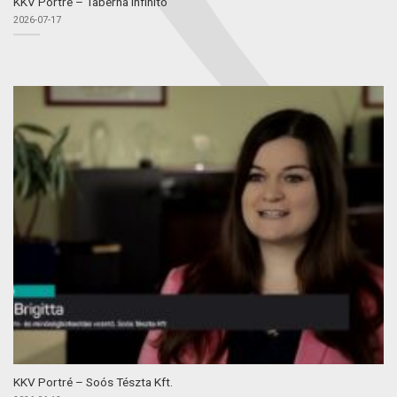
KKV Portré – Taberna Infinito
2026-07-17
KKV Portré – Soós Tészta Kft.