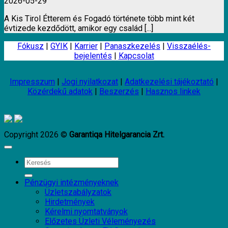
2026-05-29
A Kis Tirol Étterem és Fogadó története több mint két
évtizede kezdődött, amikor egy család [...]
Fókusz
|
GYIK
|
Karrier
|
Panaszkezelés
|
Visszaélés-
bejelentés
|
Kapcsolat
Impresszum
|
Jogi nyilatkozat
|
Adatkezelési tájékoztató
|
Közérdekű adatok
|
Beszerzés
|
Hasznos linkek
Copyright 2026 ©
Garantiqa Hitelgarancia Zrt.
Pénzügyi intézményeknek
Üzletszabályzatok
Hirdetmények
Kérelmi nyomtatványok
Előzetes Üzleti Véleményezés