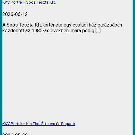
KKV Portré – Soós Tészta Kft.
2026-06-12
A Soós Tészta Kft. története egy családi ház garázsában
kezdődött az 1980-as években, mára pedig [...]
KKV Portré – Kis Tirol Étterem és Fogadó