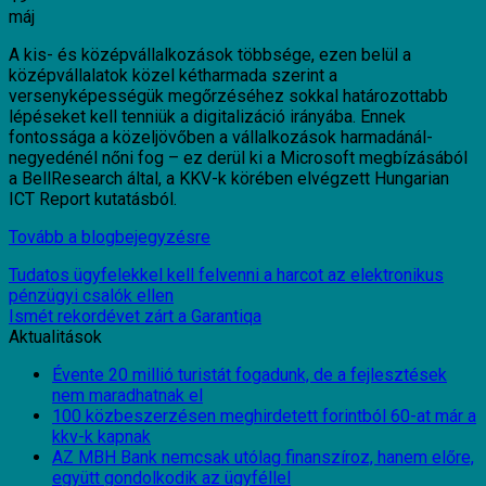
máj
A kis- és középvállalkozások többsége, ezen belül a
középvállalatok közel kétharmada szerint a
versenyképességük megőrzéséhez sokkal határozottabb
lépéseket kell tenniük a digitalizáció irányába. Ennek
fontossága a közeljövőben a vállalkozások harmadánál-
negyedénél nőni fog – ez derül ki a Microsoft megbízásából
a BellResearch által, a KKV-k körében elvégzett Hungarian
ICT Report kutatásból.
Tovább a blogbejegyzésre
Tudatos ügyfelekkel kell felvenni a harcot az elektronikus
pénzügyi csalók ellen
Ismét rekordévet zárt a Garantiqa
Aktualitások
Évente 20 millió turistát fogadunk, de a fejlesztések
nem maradhatnak el
100 közbeszerzésen meghirdetett forintból 60-at már a
kkv-k kapnak
AZ MBH Bank nemcsak utólag finanszíroz, hanem előre,
együtt gondolkodik az ügyféllel