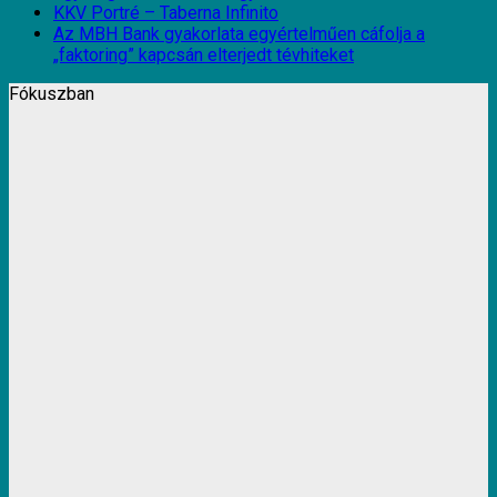
KKV Portré – Taberna Infinito
Az MBH Bank gyakorlata egyértelműen cáfolja a
„faktoring” kapcsán elterjedt tévhiteket
Fókuszban