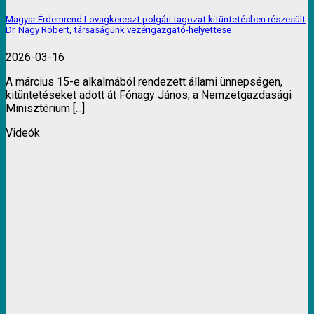
Magyar Érdemrend Lovagkereszt polgári tagozat kitüntetésben részesült
Dr. Nagy Róbert, társaságunk vezérigazgató-helyettese
2026-03-16
A március 15-e alkalmából rendezett állami ünnepségen,
kitüntetéseket adott át Fónagy János, a Nemzetgazdasági
Minisztérium [...]
Videók