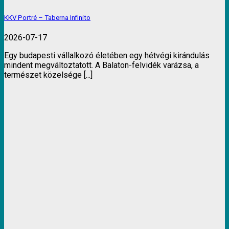
KKV Portré – Taberna Infinito
2026-07-17
Egy budapesti vállalkozó életében egy hétvégi kirándulás
mindent megváltoztatott. A Balaton-felvidék varázsa, a
természet közelsége [...]