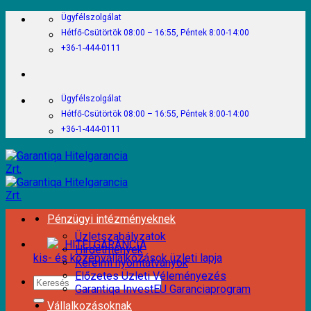
Skip
Ügyfélszolgálat
to
Hétfő-Csütörtök 08:00 – 16:55, Péntek 8:00-14:00
content
+36-1-444-0111
Ügyfélszolgálat
Hétfő-Csütörtök 08:00 – 16:55, Péntek 8:00-14:00
+36-1-444-0111
Pénzügyi intézményeknek
Üzletszabályzatok
HITELGARANCIA
Hirdetmények
kis- és középvállalkozások üzleti lapja
Kérelmi nyomtatványok
Előzetes Üzleti Véleményezés
Garantiqa InvestEU Garanciaprogram
Vállalkozásoknak