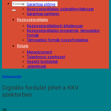
Garantiqa előnye
Kezességvállalási szándéknyilatkozat
Garantiqa partnerei
Kezességvállalás
Kezességvállalásról általánosan
Kezességvállalási programok, támogatási
formák
Támogatási formák összefoglalása
Rólunk
Menedzsment
Tulajdonosi szerkezet
Vezető testületek
Jelentések
Cégkassza blog
Digitális fordulat jöhet a KKV
szektorban
19