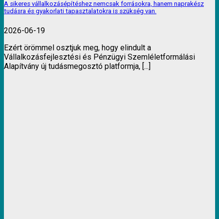
A sikeres vállalkozásépítéshez nemcsak forrásokra, hanem naprakész
tudásra és gyakorlati tapasztalatokra is szükség van.
2026-06-19
Ezért örömmel osztjuk meg, hogy elindult a
Vállalkozásfejlesztési és Pénzügyi Szemléletformálási
Alapítvány új tudásmegosztó platformja, [...]