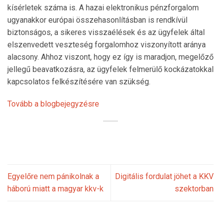
kísérletek száma is. A hazai elektronikus pénzforgalom
ugyanakkor európai összehasonlításban is rendkívül
biztonságos, a sikeres visszaélések és az ügyfelek által
elszenvedett veszteség forgalomhoz viszonyított aránya
alacsony. Ahhoz viszont, hogy ez így is maradjon, megelőző
jellegű beavatkozásra, az ügyfelek felmerülő kockázatokkal
kapcsolatos felkészítésére van szükség.
Tovább a blogbejegyzésre
Egyelőre nem pánikolnak a
Digitális fordulat jöhet a KKV
háború miatt a magyar kkv-k
szektorban