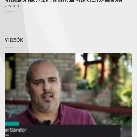
részesült Dr. Nagy Róbert, társaságunk vezérigazgató-helyettese
2026-03-16
VIDEÓK