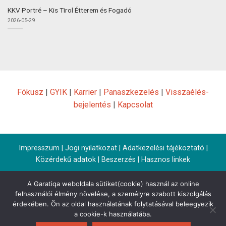
KKV Portré – Kis Tirol Étterem és Fogadó
2026-05-29
Fókusz
|
GYIK
|
Karrier
|
Panaszkezelés
|
Visszaélés-
bejelentés
|
Kapcsolat
Impresszum
|
Jogi nyilatkozat
|
Adatkezelési tájékoztató
|
Közérdekű adatok
|
Beszerzés
|
Hasznos linkek
A Garatiqa weboldala sütiket(cookie) használ az online
felhasználói élmény növelése, a személyre szabott kiszolgálás
érdekében. Ön az oldal használatának folytatásával beleegyezik
a cookie-k használatába.