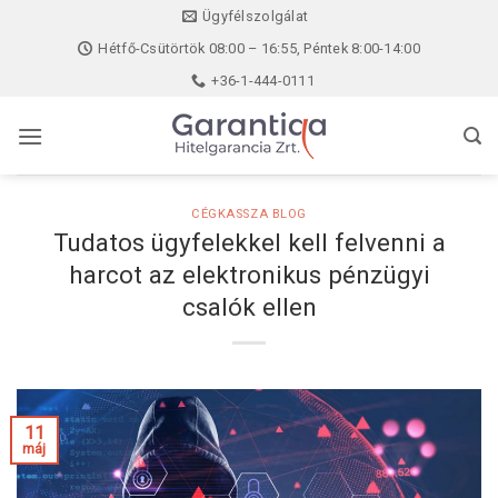
Skip
Ügyfélszolgálat
to
Hétfő-Csütörtök 08:00 – 16:55, Péntek 8:00-14:00
content
+36-1-444-0111
CÉGKASSZA BLOG
Tudatos ügyfelekkel kell felvenni a
harcot az elektronikus pénzügyi
csalók ellen
11
máj