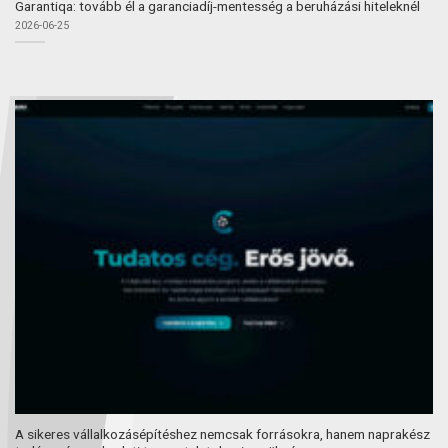
Garantiqa: tovább él a garanciadíj-mentesség a beruházási hiteleknél
2026-06-25
A sikeres vállalkozásépítéshez nemcsak forrásokra, hanem naprakész