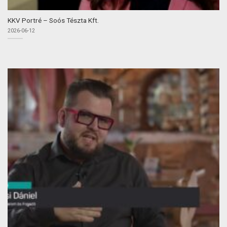
KKV Portré – Soós Tészta Kft.
2026-06-12