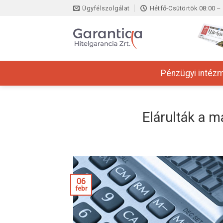
Skip
Ügyfélszolgálat
Hétfő-Csütörtök 08:00 – 
to
content
Pénzügyi intéz
Elárulták a m
06
febr