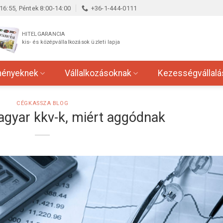
16:55, Péntek 8:00-14:00
+36-1-444-0111
HITELGARANCIA
kis- és középvállalkozások üzleti lapja
ményeknek
Vállalkozásoknak
Kezességvállalá
CÉGKASSZA BLOG
agyar kkv-k, miért aggódnak