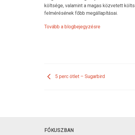
költsége, valamint a magas közvetett költ
felmérésének főbb megállapításai.
Tovább a blogbejegyzésre
5 perc ötlet – Sugarbird
FÓKUSZBAN