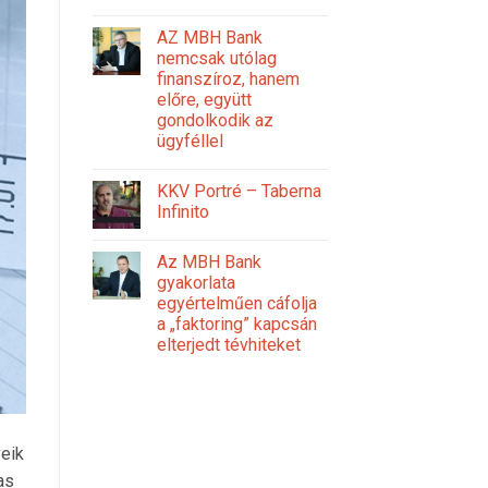
AZ MBH Bank
nemcsak utólag
finanszíroz, hanem
előre, együtt
gondolkodik az
ügyféllel
KKV Portré – Taberna
Infinito
Az MBH Bank
gyakorlata
egyértelműen cáfolja
a „faktoring” kapcsán
elterjedt tévhiteket
veik
as