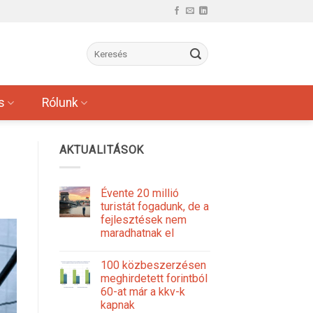
s
Rólunk
AKTUALITÁSOK
Évente 20 millió
turistát fogadunk, de a
fejlesztések nem
maradhatnak el
100 közbeszerzésen
meghirdetett forintból
60-at már a kkv-k
kapnak