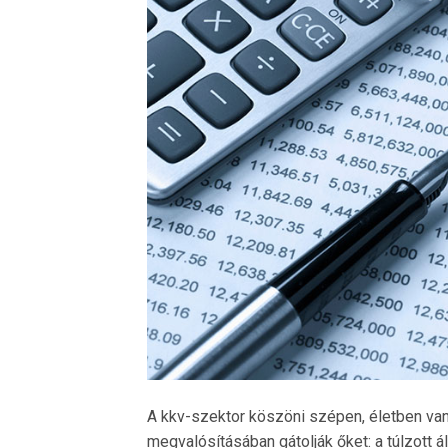
A kkv-szektor köszöni szépen, életben van,
megvalósításában gátolják őket: a túlzott 