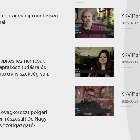
l a garanciadíj-mentesség
KKV Port
nél
2026-07-17
KKV Por
ásépítéshez nemcsak
2026-06-12
aprakész tudásra és
atokra is szükség van.
KKV Por
2026-05-29
ovagkereszt polgári
n részesült Dr. Nagy
 vezérigazgató-