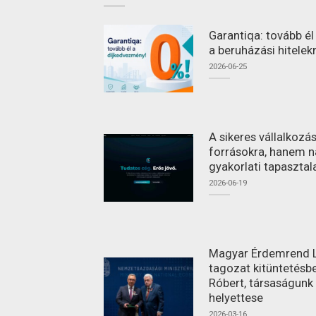
Garantiqa: tovább é
a beruházási hitelek
2026-06-25
A sikeres vállalkoz
forrásokra, hanem n
gyakorlati tapasztal
2026-06-19
Magyar Érdemrend L
tagozat kitüntetésbe
Róbert, társaságunk
helyettese
2026-03-16