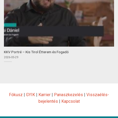
KKV Portré – Kis Tirol Étterem és Fogadó
2026-05-29
Fókusz
|
GYIK
|
Karrier
|
Panaszkezelés
|
Visszaélés-
bejelentés
|
Kapcsolat