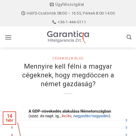
Skip
Ügyfélszolgálat
to
Hétfő-Csütörtök 08:00 – 16:55, Péntek 8:00-14:00
content
+36-1-444-0111
CÉGKASSZA BLOG
Mennyire kell félni a magyar
cégeknek, hogy megdöccen a
német gazdaság?
14
febr