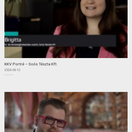
KKV Portré – Soós Tészta Kft.
2026-06-12