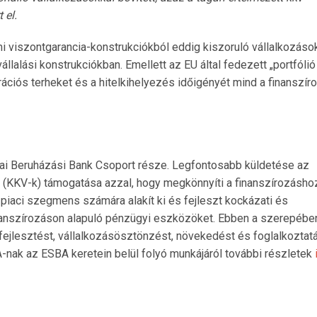
 el
.
mi viszontgarancia-konstrukciókból eddig kiszoruló vállalkozások
alási konstrukciókban. Emellett az EU által fedezett „portfólió
ációs terheket és a hitelkihelyezés időigényét mind a finanszír
pai Beruházási Bank Csoport része. Legfontosabb küldetése az
k (KKV-k) támogatása azzal, hogy megkönnyíti a finanszírozásho
 piaci szegmens számára alakít ki és fejleszt kockázati és
nanszírozáson alapuló pénzügyi eszközöket. Ebben a szerepébe
-fejlesztést, vállalkozásösztönzést, növekedést és foglalkoztat
-nak az ESBA keretein belül folyó munkájáról további részletek