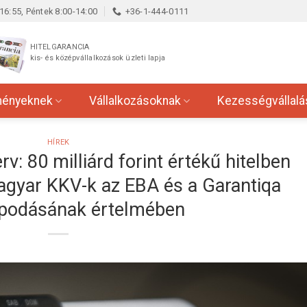
16:55, Péntek 8:00-14:00
+36-1-444-0111
HITELGARANCIA
kis- és középvállalkozások üzleti lapja
ményeknek
Vállalkozásoknak
Kezességvállalá
HÍREK
v: 80 milliárd forint értékű hitelben
agyar KKV-k az EBA és a Garantiqa
podásának értelmében