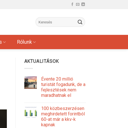
s
Rólunk
AKTUALITÁSOK
Évente 20 millió
turistát fogadunk, de a
fejlesztések nem
maradhatnak el
100 közbeszerzésen
meghirdetett forintból
60-at már a kkv-k
kapnak