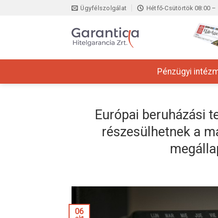
Skip
Ügyfélszolgálat
Hétfő-Csütörtök 08:00 – 
to
content
Pénzügyi intéz
Európai beruházási ter
részesülhetnek a m
megálla
06