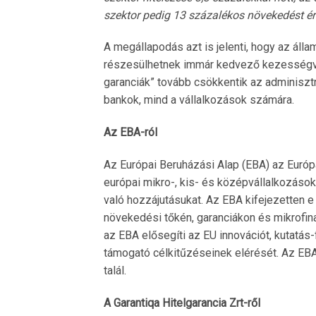
szektor pedig 13 százalékos növekedést ért
A megállapodás azt is jelenti, hogy az álla
részesülhetnek immár kedvező kezességváll
garanciák” tovább csökkentik az adminisztr
bankok, mind a vállalkozások számára.
Az EBA-ról
Az Európai Beruházási Alap (EBA) az Euró
európai mikro-, kis- és középvállalkozáso
való hozzájutásukat. Az EBA kifejezetten e
növekedési tőkén, garanciákon és mikrofi
az EBA elősegíti az EU innovációt, kutatás
támogató célkitűzéseinek elérését. Az EBA
talál.
A Garantiqa Hitelgarancia Zrt-ről