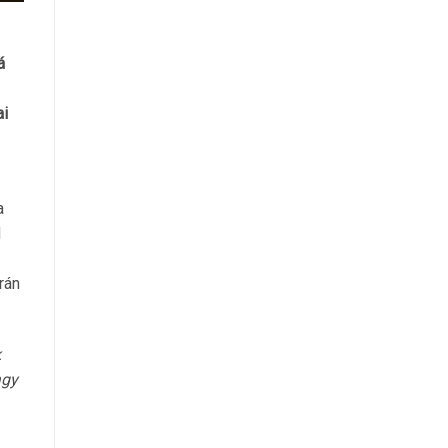
á
ai
a
d
rán
k
agy