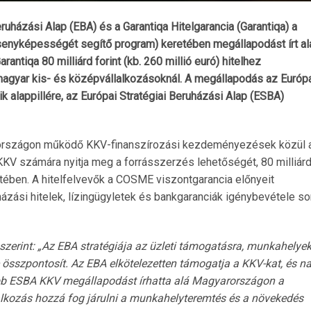
ruházási Alap (EBA) és a Garantiqa Hitelgarancia (Garantiqa) a
enyképességét segítő program) keretében megállapodást írt al
tiqa 80 milliárd forint (kb. 260 millió euró) hitelhez
magyar kis- és középvállalkozásoknál. A megállapodás az Európ
k alappillére, az Európai Stratégiai Beruházási Alap (ESBA)
rországon működő KKV-finanszírozási kezdeményezések közül 
KV számára nyitja meg a forrásszerzés lehetőségét, 80 milliár
etében. A hitelfelvevők a COSME viszontgarancia előnyeit
ázási hitelek, lízingügyletek és bankgaranciák igénybevétele so
szerint: „Az EBA stratégiája az üzleti támogatásra, munkahelye
 összpontosít. Az EBA elkötelezetten támogatja a KKV-kat, és n
obb ESBA KKV megállapodást írhatta alá Magyarországon a
lalkozás hozzá fog járulni a munkahelyteremtés és a növekedés