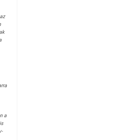
„az
n
ak
a
arra
n a
is
-