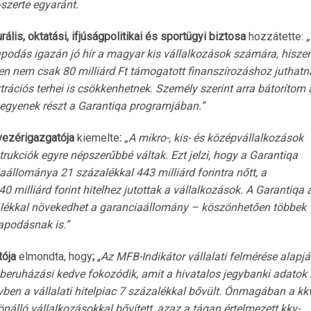
szerte egyaránt.
ális, oktatási, ifjúságpolitikai és sportügyi biztosa
hozzátette:
apodás igazán jó hír a magyar kis vállalkozások számára, hisze
n nem csak 80 milliárd Ft támogatott finanszírozáshoz juthatn
ztrációs terhei is csökkenhetnek. Személy szerint arra bátorítom 
vegyenek részt a Garantiqa programjában.”
. vezérigazgatója
kiemelte
:
„A mikro-, kis- és középvállalkozások
ukciók egyre népszerűbbé váltak. Ezt jelzi, hogy a Garantiqa
aállománya 21 százalékkal 443 milliárd forintra nőtt, a
 milliárd forint hitelhez jutottak a vállalkozások. A Garantiqa 
zalékkal növekedhet a garanciaállomány – köszönhetően többek
apodásnak is.”
tója
elmondta, hogy
;
„
Az MFB-Indikátor vállalati felmérése alapjá
s beruházási kedve fokozódik, amit a hivatalos jegybanki adatok 
n a vállalati hitelpiac 7 százalékkal bővült.
Önmagában a kkv
 önálló vállalkozásokkal bővített, azaz a tágan értelmezett kkv-