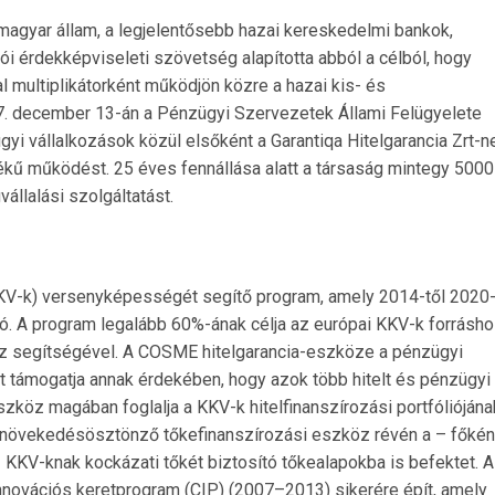
 magyar állam, a legjelentősebb hazai kereskedelmi bankok,
i érdekképviseleti szövetség alapította abból a célból, hogy
l multiplikátorként működjön közre a hazai kis- és
7. december 13-án a Pénzügyi Szervezetek Állami Felügyelete
 vállalkozások közül elsőként a Garantiqa Hitelgarancia Zrt-n
ékű működést. 25 éves fennállása alatt a társaság mintegy 5000
vállalási szolgáltatást.
KV-k) versenyképességét segítő program, amely 2014-től 2020-
euró. A program legalább 60%-ának célja az európai KKV-k forrásh
öz segítségével. A COSME hitelgarancia-eszköze a pénzügyi
t támogatja annak érdekében, hogy azok több hitelt és pénzügyi
szköz magában foglalja a KKV-k hitelfinanszírozási portfóliójána
 növekedésösztönző tőkefinanszírozási eszköz révén a – főkén
KKV-knak kockázati tőkét biztosító tőkealapokba is befektet. A
ovációs keretprogram (CIP) (2007–2013) sikerére épít, amely