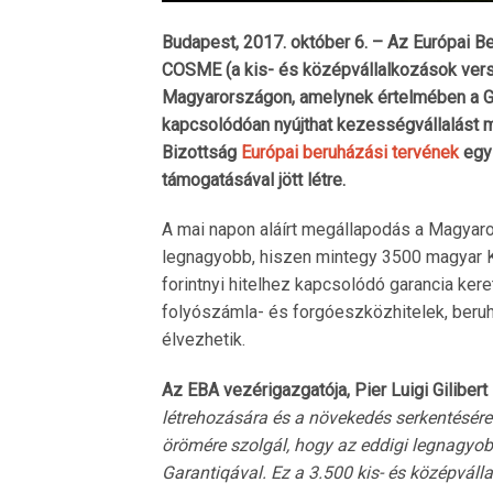
Budapest, 2017. október 6. – Az Európai Be
COSME (a kis- és középvállalkozások vers
Magyarországon, amelynek értelmében a Garan
kapcsolódóan nyújthat kezességvállalást 
Bizottság
Európai beruházási tervének
egyi
támogatásával jött létre.
A mai napon aláírt megállapodás a Magya
legnagyobb, hiszen mintegy 3500 magyar K
forintnyi hitelhez kapcsolódó garancia ker
folyószámla- és forgóeszközhitelek, beruh
élvezhetik.
Az EBA vezérigazgatója, Pier Luigi Gilibert
létrehozására és a növekedés serkentésére
örömére szolgál, hogy az eddigi legnagy
Garantiqával. Ez a 3.500 kis- és középvál