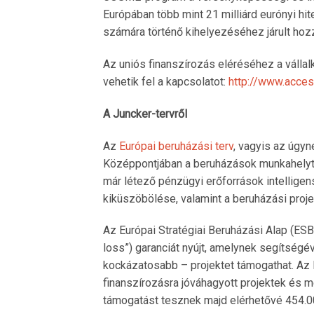
Európában több mint 21 milliárd eurónyi hi
számára történő kihelyezéséhez járult hoz
Az uniós finanszírozás eléréséhez a válla
vehetik fel a kapcsolatot:
http://www.acces
A Juncker-tervről
Az
Európai beruházási terv
, vagyis az úgyn
Középpontjában a beruházások munkahelyte
már létező pénzügyi erőforrások intellige
kiküszöbölése, valamint a beruházási proj
Az Európai Stratégiai Beruházási Alap (ESBA
loss”) garanciát nyújt, amelynek segítség
kockázatosabb – projektet támogathat. Az
finanszírozásra jóváhagyott projektek és m
támogatást tesznek majd elérhetővé 454.0