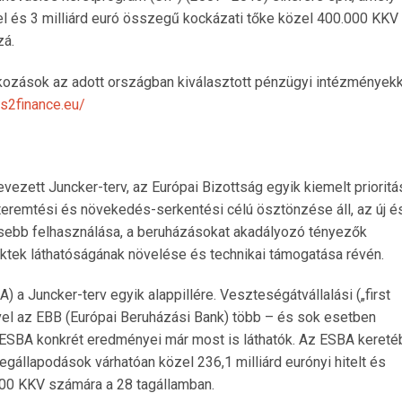
tel és 3 milliárd euró összegű kockázati tőke közel 400.000 KKV
zá.
lkozások az adott országban kiválasztott pénzügyi intézmények
s2finance.eu/
evezett Juncker-terv, az Európai Bizottság egyik kiemelt prioritá
remtési és növekedés-serkentési célú ösztönzése áll, az új é
nsebb felhasználása, a beruházásokat akadályozó tényezők
ektek láthatóságának növelése és technikai támogatása révén.
) a Juncker-terv egyik alappillére. Veszteségátvállalási („first
ével az EBB (Európai Beruházási Bank) több – és sok esetben
 ESBA konkrét eredményei már most is láthatók. Az ESBA kereté
egállapodások várhatóan közel 236,1 milliárd eurónyi hitelt és
00 KKV számára a 28 tagállamban.