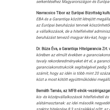
serkentéséhez Magyarországon és Európa-
Navracsics Tibor az Európai Bizottság kultur
EBA és a Garantiqa között létrejött megáll
az Európai beruházási tervnek köszönhetőe
a vállalkozások, de a hitelfelvétel adminis
beruházást tervező magyar kkv-kat, hogy 
Dr. Búza Éva, a Garantiqa Hitelgarancia Zrt
körében az elmúlt években a garanciakonstr
tavaly rekorderedményeket ért el, a garanci
garanciakonstrukciók segítségével pedig 540
számít, hogy az idén is több mint 20 szá
közt a most kötött együttműködési megáll
Bernáth Tamás, az MFB elnök-vezérigazga
kis- és középvállalkozások hitelfelvételi é
alátámasztanak: az idei második negyedévbe
szektor hitelezése 8,3 százalékkal nőtt, az