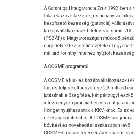
A Garantiqa Hitelgarancia Zrt-t 1992-ben a
takarékszövetkezetek, és néhány vállalkozó
készfizető kezesség (garancia) vállalásáva
középvállalkozások hitelezése során. 200
(PSZÁF) a Magyarországon működő pénzügyi
engedélyezte a hitelintézetekkel egyenért
milliárd forintnyi hitelhez nyújtott kezesség
A COSME programról
A COSME a kis- és középvállalkozások (K
tart és teljes költségvetése 2,3 milliárd 
jutásának elősegítése, két pénzügyi eszk
intézmények garanciáit és viszontgaranciái
lízinget nyújthassanak a KKV-knak. Ez az e
értékpapírosítását is. A COSME-program a
bővítési és növekedési szakaszban lévő – 
COSME-program a versenyképességi és inn