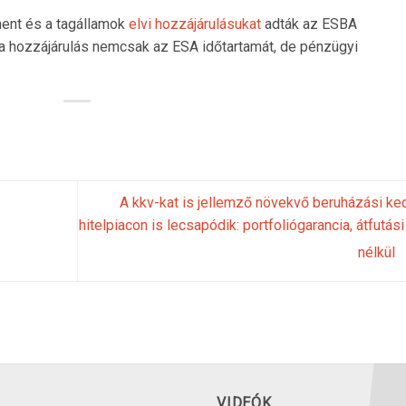
ent és a tagállamok
elvi hozzájárulásukat
adták az ESBA
a hozzájárulás nemcsak az ESA időtartamát, de pénzügyi
A kkv-kat is jellemző növekvő beruházási ke
hitelpiacon is lecsapódik: portfoliógarancia, átfutási
nélkül
VIDEÓK