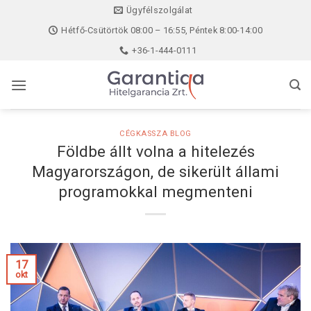
Skip
Ügyfélszolgálat
to
Hétfő-Csütörtök 08:00 – 16:55, Péntek 8:00-14:00
content
+36-1-444-0111
CÉGKASSZA BLOG
Földbe állt volna a hitelezés
Magyarországon, de sikerült állami
programokkal megmenteni
17
okt