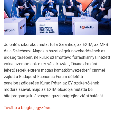
Jelentős sikereket mutat fel a Garantiqa, az EXIM, az MFB
és a Széchenyi Alapok a hazai cégek növekedésének az
elősegítésében, nélkülük számottevő forráshiánnyal nézett
volna szembe sok ezer vállalkozás. „Finanszírozási
lehetőségek extrém magas kamatkörnyezetben” címmel
zajlott a Budapest Economic Forum délelőtti
panelbeszélgetése Kuruc Péter, az EY szakértőjének
moderálásával, majd az EXIM előadója mutatta be
hitelprogramjaik látványos gazdaságfejlesztési hatását.
Tovább a blogbejegyzésre