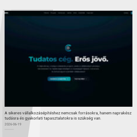
A sikeres vállalkozásépítéshez nemcsak forrásokra, hanem naprakész
tudásra és gyakorlati tapasztalatokra is szükség van.
2026-06-19