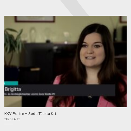
KKV Portré – Soós Tészta Kft.
2026-06-12