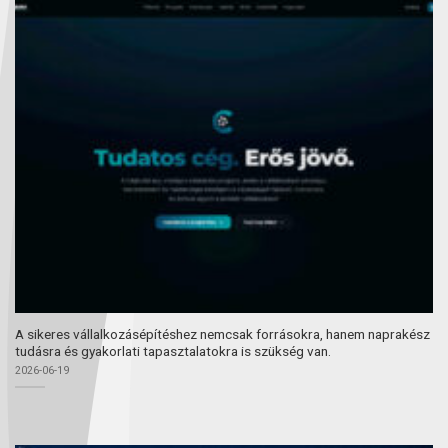
A sikeres vállalkozásépítéshez nemcsak forrásokra, hanem naprakész
tudásra és gyakorlati tapasztalatokra is szükség van.
2026-06-19