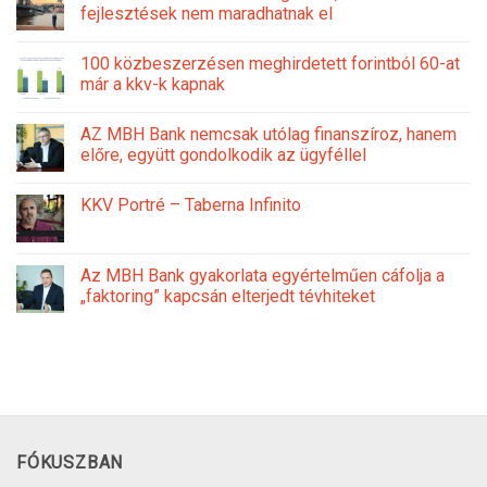
fejlesztések nem maradhatnak el
100 közbeszerzésen meghirdetett forintból 60-at
már a kkv-k kapnak
AZ MBH Bank nemcsak utólag finanszíroz, hanem
előre, együtt gondolkodik az ügyféllel
KKV Portré – Taberna Infinito
Az MBH Bank gyakorlata egyértelműen cáfolja a
„faktoring” kapcsán elterjedt tévhiteket
FÓKUSZBAN