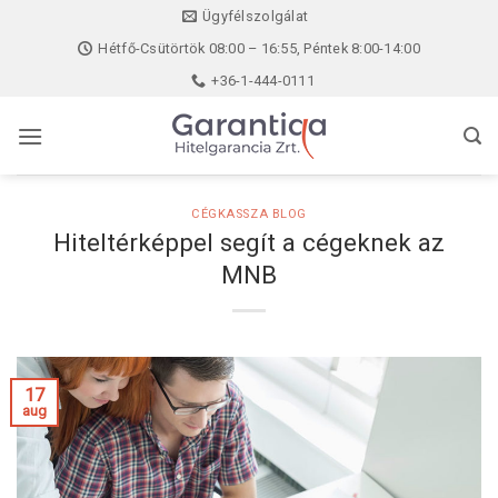
Skip
Ügyfélszolgálat
to
Hétfő-Csütörtök 08:00 – 16:55, Péntek 8:00-14:00
content
+36-1-444-0111
CÉGKASSZA BLOG
Hiteltérképpel segít a cégeknek az
MNB
17
aug