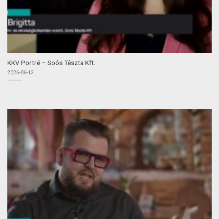
KKV Portré – Soós Tészta Kft.
2026-06-12