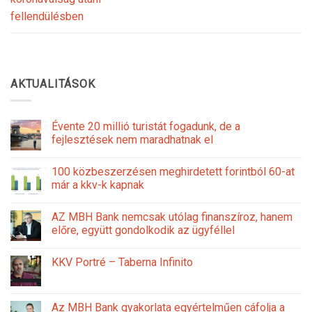
fellendülésben
AKTUALITÁSOK
Évente 20 millió turistát fogadunk, de a
fejlesztések nem maradhatnak el
100 közbeszerzésen meghirdetett forintból 60-at
már a kkv-k kapnak
AZ MBH Bank nemcsak utólag finanszíroz, hanem
előre, együtt gondolkodik az ügyféllel
KKV Portré – Taberna Infinito
Az MBH Bank gyakorlata egyértelműen cáfolja a