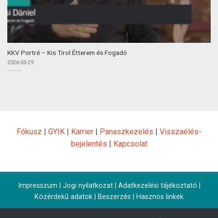
KKV Portré – Kis Tirol Étterem és Fogadó
2026-05-29
Fókusz
|
GYIK
|
Karrier
|
Panaszkezelés
|
Visszaélés-
bejelentés
|
Kapcsolat
Impresszum
|
Jogi nyilatkozat
|
Adatkezelési tájékoztató
|
Közérdekű adatok
|
Beszerzés
|
Hasznos linkek