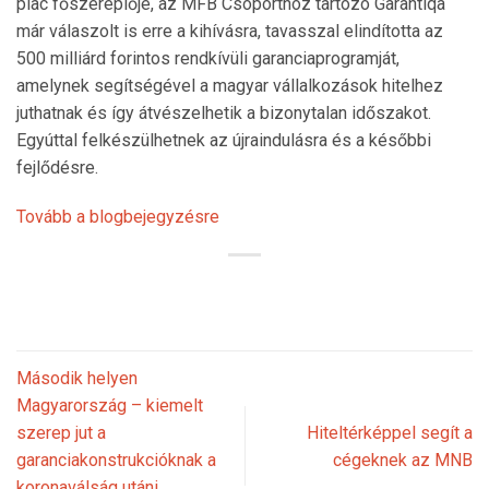
piac főszereplője, az MFB Csoporthoz tartozó Garantiqa
már válaszolt is erre a kihívásra, tavasszal elindította az
500 milliárd forintos rendkívüli garanciaprogramját,
amelynek segítségével a magyar vállalkozások hitelhez
juthatnak és így átvészelhetik a bizonytalan időszakot.
Egyúttal felkészülhetnek az újraindulásra és a későbbi
fejlődésre.
Tovább a blogbejegyzésre
Második helyen
Magyarország – kiemelt
szerep jut a
Hiteltérképpel segít a
garanciakonstrukcióknak a
cégeknek az MNB
koronaválság utáni