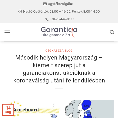
Skip
Ügyfélszolgálat
to
Hétfő-Csütörtök 08:00 – 16:55, Péntek 8:00-14:00
content
+36-1-444-0111
CÉGKASSZA BLOG
Második helyen Magyarország –
kiemelt szerep jut a
garanciakonstrukcióknak a
koronaválság utáni fellendülésben
14
aug