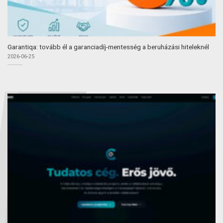
Garantiqa: tovább él a garanciadíj-mentesség a beruházási hiteleknél
2026-06-25