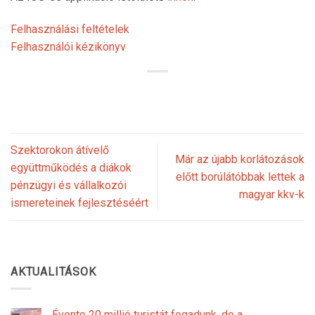
Felhasználási feltételek
Felhasználói kézikönyv
Szektorokon átívelő
Már az újabb korlátozások
együttműködés a diákok
előtt borúlátóbbak lettek a
pénzügyi és vállalkozói
magyar kkv-k
ismereteinek fejlesztéséért
AKTUALITÁSOK
Évente 20 millió turistát fogadunk, de a