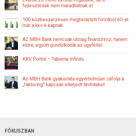
fejlesztések nem maradhatnak el
100 közbeszerzésen meghirdetett forintból 60-at
már a kkv-k kapnak
AZ MBH Bank nemcsak utólag finanszíroz, hanem
előre, együtt gondolkodik az ügyféllel
KKV Portré – Taberna Infinito
Az MBH Bank gyakorlata egyértelműen cáfolja a
„faktoring” kapcsán elterjedt tévhiteket
FÓKUSZBAN