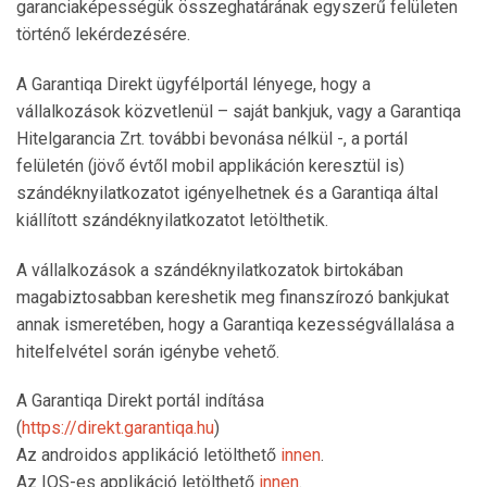
garanciaképességük összeghatárának egyszerű felületen
történő lekérdezésére.
A Garantiqa Direkt ügyfélportál lényege, hogy a
vállalkozások közvetlenül – saját bankjuk, vagy a Garantiqa
Hitelgarancia Zrt. további bevonása nélkül -, a portál
felületén (jövő évtől mobil applikáción keresztül is)
szándéknyilatkozatot igényelhetnek és a Garantiqa által
kiállított szándéknyilatkozatot letölthetik.
A vállalkozások a szándéknyilatkozatok birtokában
magabiztosabban kereshetik meg finanszírozó bankjukat
annak ismeretében, hogy a Garantiqa kezességvállalása a
hitelfelvétel során igénybe vehető.
A Garantiqa Direkt portál indítása
(
https://direkt.garantiqa.hu
)
Az androidos applikáció letölthető
innen
.
Az IOS-es applikáció letölthető
innen
.