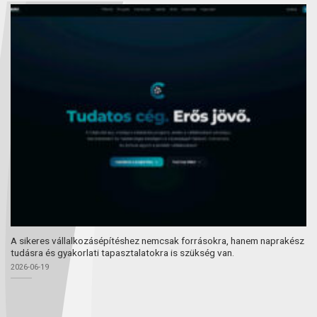
A sikeres vállalkozásépítéshez nemcsak forrásokra, hanem naprakész
tudásra és gyakorlati tapasztalatokra is szükség van.
2026-06-19