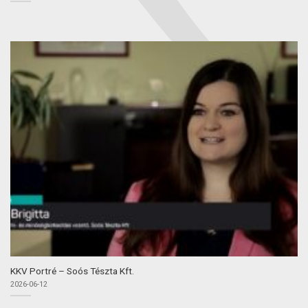
KKV Portré – Soós Tészta Kft.
2026-06-12