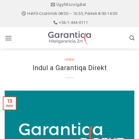
Skip
Ügyfélszolgálat
to
Hétfő-Csütörtök 08:00 – 16:55, Péntek 8:00-14:00
content
+36-1-444-0111
HÍREK
Indul a Garantiqa Direkt
13
nov