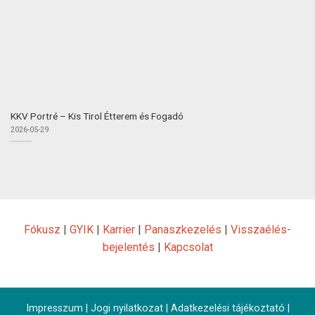
KKV Portré – Kis Tirol Étterem és Fogadó
2026-05-29
Fókusz
|
GYIK
|
Karrier
|
Panaszkezelés
|
Visszaélés-
bejelentés
|
Kapcsolat
Impresszum
|
Jogi nyilatkozat
|
Adatkezelési tájékoztató
|