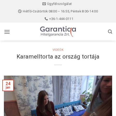
Skip
Ügyfélszolgálat
to
Hétfő-Csütörtök 08:00 – 16:55, Péntek 8:00-14:00
content
+36-1-444-0111
VIDEÓK
Karamelltorta az ország tortája
24
jan