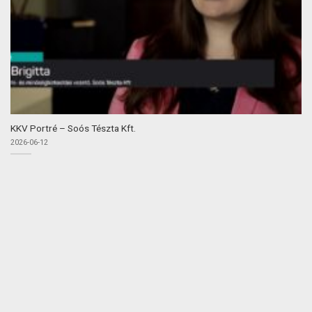
KKV Portré – Soós Tészta Kft.
2026-06-12