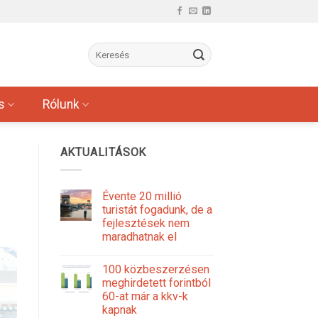
s
Rólunk
AKTUALITÁSOK
Évente 20 millió
turistát fogadunk, de a
fejlesztések nem
maradhatnak el
100 közbeszerzésen
meghirdetett forintból
60-at már a kkv-k
kapnak