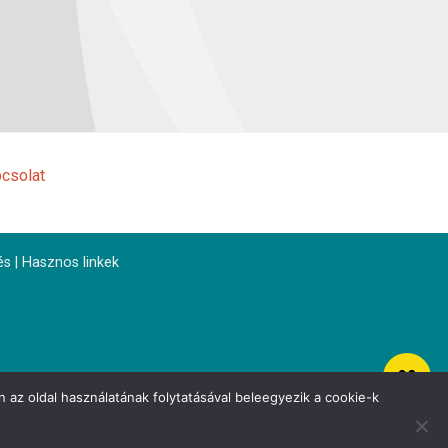
csolat
és
|
Hasznos linkek
 az oldal használatának folytatásával beleegyezik a cookie-k