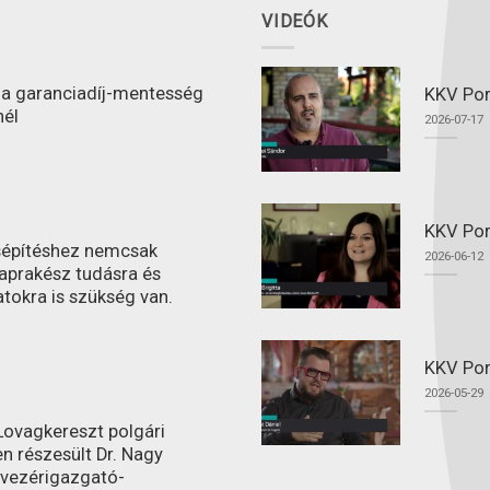
VIDEÓK
l a garanciadíj-mentesség
KKV Port
nél
2026-07-17
KKV Por
ásépítéshez nemcsak
2026-06-12
aprakész tudásra és
atokra is szükség van.
KKV Por
2026-05-29
ovagkereszt polgári
n részesült Dr. Nagy
 vezérigazgató-