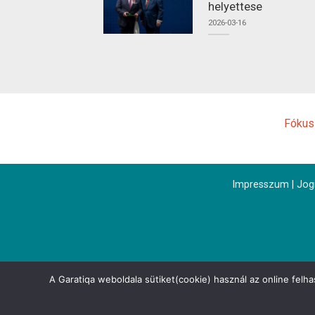
helyettese
2026-03-16
Fókus
Impresszum
|
Jogi
A Garatiqa weboldala sütiket(cookie) használ az online felh