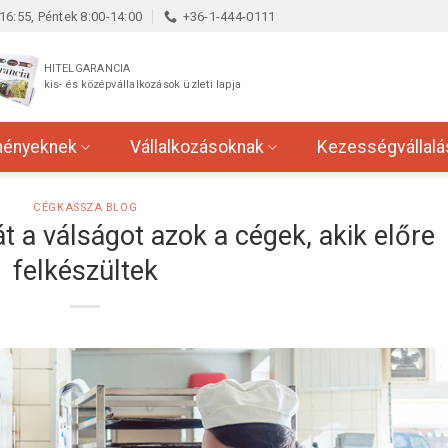
16:55, Péntek 8:00-14:00
+36-1-444-0111
HITELGARANCIA
kis- és középvállalkozások üzleti lapja
ményeknek
Vállalkozásoknak
Kezességvállalá
CÉGKASSZA BLOG
t a válságot azok a cégek, akik előre
felkészültek