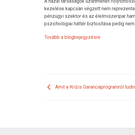
A hazai társaságok üzletmenet-folytonoss
kezelése kapcsán végzett nem reprezentatí
pénzügyi szektor és az élelmiszeripar ham
pszichológiai háttér biztosítása pedig ne
Tovább a blogbejegyzésre
Amit a Krízis Garanciaprogramról tud