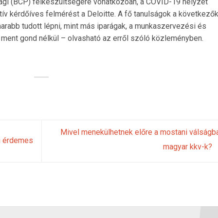
ági (BCP) felkészültségére vonatkozóan, a COVID-19 helyzet
v kérdőíves felmérést a Deloitte. A fő tanulságok a következők
arabb tudott lépni, mint más iparágak, a munkaszervezési és
m ment gond nélkül – olvasható az erről szóló közleményben.
Mivel menekülhetnek előre a mostani válságb
ni érdemes
magyar kkv-k?