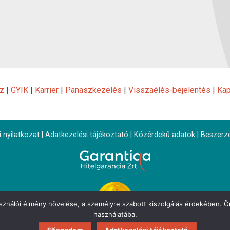
z
|
GYIK
|
Karrier
|
Panaszkezelés
|
Visszaélés-bejelentés
|
Kap
 nyilatkozat
|
Adatkezelési tájékoztató
|
Közérdekű adatok
|
Beszerz
asználói élmény növelése, a személyre szabott kiszolgálás érdekében. Ön
használatába.