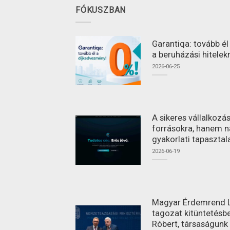
FÓKUSZBAN
Garantiqa: tovább é
a beruházási hitelek
2026-06-25
A sikeres vállalkoz
forrásokra, hanem n
gyakorlati tapasztal
2026-06-19
Magyar Érdemrend L
tagozat kitüntetésbe
Róbert, társaságunk