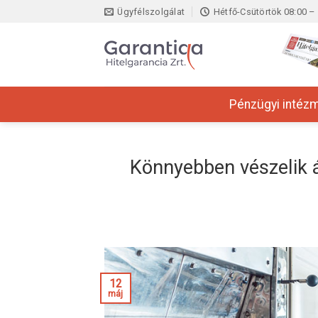
Skip
Ügyfélszolgálat
Hétfő-Csütörtök 08:00 – 
to
content
Pénzügyi intéz
Könnyebben vészelik á
12
máj