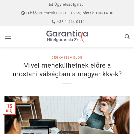
Skip
Ügyfélszolgálat
to
Hétfő-Csütörtök 08:00 – 16:55, Péntek 8:00-14:00
content
+36-1-444-0111
CÉGKASSZA BLOG
Mivel menekülhetnek előre a
mostani válságban a magyar kkv-k?
15
máj