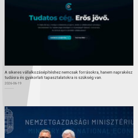
A sikeres vállalkozásépítéshez nemcsak forrásokra, hanem naprakész
tudásra és gyakorlati tapasztalatokra is szükség van.
2026-06-19