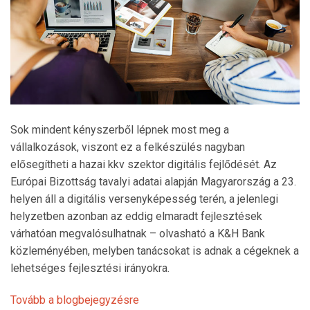
Sok mindent kényszerből lépnek most meg a
vállalkozások, viszont ez a felkészülés nagyban
elősegítheti a hazai kkv szektor digitális fejlődését. Az
Európai Bizottság tavalyi adatai alapján Magyarország a 23.
helyen áll a digitális versenyképesség terén, a jelenlegi
helyzetben azonban az eddig elmaradt fejlesztések
várhatóan megvalósulhatnak – olvasható a K&H Bank
közleményében, melyben tanácsokat is adnak a cégeknek a
lehetséges fejlesztési irányokra.
Tovább a blogbejegyzésre