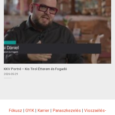
KKV Portré – Kis Tirol Étterem és Fogadó
2026-05-29
Fókusz
|
GYIK
|
Karrier
|
Panaszkezelés
|
Visszaélés-