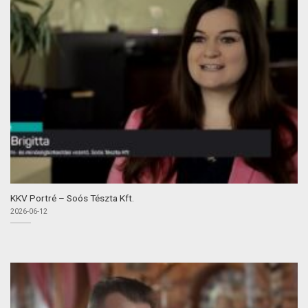
KKV Portré – Soós Tészta Kft.
2026-06-12