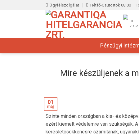
Skip
Ügyfélszolgálat
Hétfő-Csütörtök 08:00 – 16
to
content
HITE
kis- 
Pénzügyi intéz
Mire készüljenek a m
01
máj
Szinte minden országban a kis- és középvál
ezért kiemelt védelemre van szükségük. A 
keresletcsökkenésre számítanak, ugyanakko