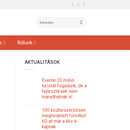
s
Rólunk
AKTUALITÁSOK
Évente 20 millió
turistát fogadunk, de a
fejlesztések nem
maradhatnak el
100 közbeszerzésen
meghirdetett forintból
60-at már a kkv-k
kapnak