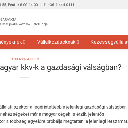
:55, Péntek 8:00-14:00
+36-1-444-0111
LGARANCIA
és középvállalkozások üzleti lapja
ményeknek
Vállalkozásoknak
Kezességvállalá
CÉGKASSZA BLOG
agyar kkv-k a gazdasági válságban?
lalati szektor a legérintettebb a jelenlegi gazdasági válságban,
nehézségeket már a magyar cégek is érzik, jelentős
r a többség egyelőre próbálja megtartani a jelenlegi létszámát.