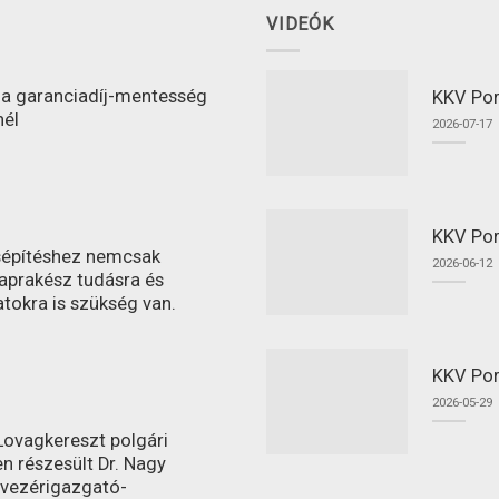
VIDEÓK
l a garanciadíj-mentesség
KKV Port
nél
2026-07-17
KKV Por
ásépítéshez nemcsak
2026-06-12
aprakész tudásra és
atokra is szükség van.
KKV Por
2026-05-29
ovagkereszt polgári
n részesült Dr. Nagy
 vezérigazgató-