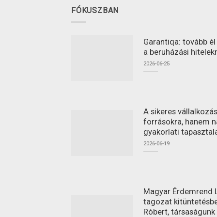
FÓKUSZBAN
Garantiqa: tovább é
a beruházási hitelek
2026-06-25
A sikeres vállalkoz
forrásokra, hanem n
gyakorlati tapasztal
2026-06-19
Magyar Érdemrend L
tagozat kitüntetésbe
Róbert, társaságunk