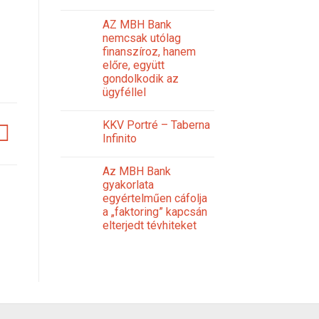
AZ MBH Bank
nemcsak utólag
finanszíroz, hanem
előre, együtt
gondolkodik az
ügyféllel
KKV Portré – Taberna
Infinito
Az MBH Bank
gyakorlata
egyértelműen cáfolja
a „faktoring” kapcsán
elterjedt tévhiteket