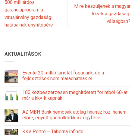
500 milliárdos
Mire készüljenek a magyar
garanciaprogram a
kkv-k a gazdasági
vírusjárvány gazdasági
válságban?
hatásainak enyhítésére
AKTUALITÁSOK
Évente 20 millió turistát fogadunk, de a
fejlesztések nem maradhatnak el
100 közbeszerzésen meghirdetett forintból 60-at
már a kkv-k kapnak
AZ MBH Bank nemcsak utólag finanszíroz, hanem
előre, együtt gondolkodik az ügyféllel
KKV Portré – Taberna Infinito