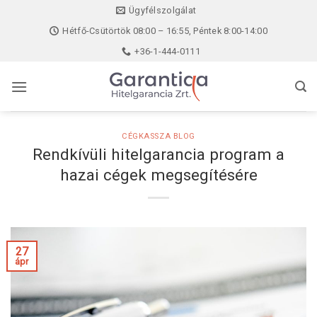
Skip
Ügyfélszolgálat
to
Hétfő-Csütörtök 08:00 – 16:55, Péntek 8:00-14:00
content
+36-1-444-0111
CÉGKASSZA BLOG
Rendkívüli hitelgarancia program a
hazai cégek megsegítésére
27
ápr