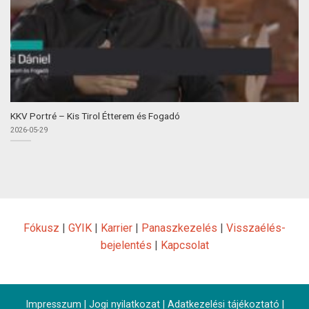
KKV Portré – Kis Tirol Étterem és Fogadó
2026-05-29
Fókusz
|
GYIK
|
Karrier
|
Panaszkezelés
|
Visszaélés-
bejelentés
|
Kapcsolat
Impresszum
|
Jogi nyilatkozat
|
Adatkezelési tájékoztató
|