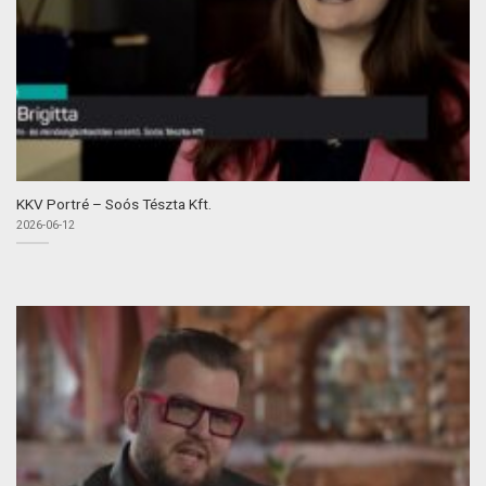
KKV Portré – Soós Tészta Kft.
2026-06-12