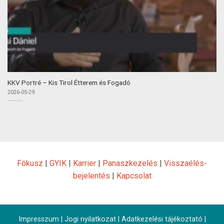
KKV Portré – Kis Tirol Étterem és Fogadó
2026-05-29
Fókusz
|
GYIK
|
Karrier
|
Panaszkezelés
|
Visszaélés-
bejelentés
|
Kapcsolat
Impresszum
|
Jogi nyilatkozat
|
Adatkezelési tájékoztató
|