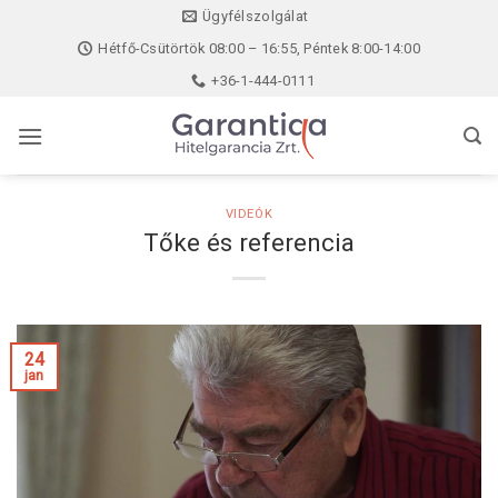
Skip
Ügyfélszolgálat
to
Hétfő-Csütörtök 08:00 – 16:55, Péntek 8:00-14:00
content
+36-1-444-0111
VIDEÓK
Tőke és referencia
24
jan