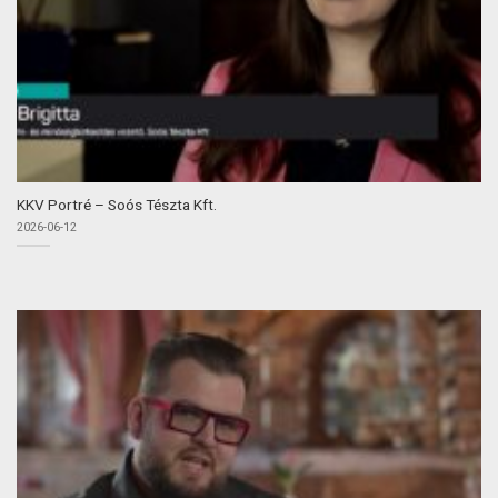
KKV Portré – Soós Tészta Kft.
2026-06-12