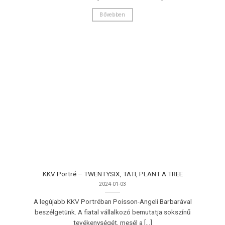
Bővebben
KKV Portré – TWENTYSIX, TATI, PLANT A TREE
2024-01-03
A legújabb KKV Portréban Poisson-Angeli Barbarával
beszélgetünk. A fiatal vállalkozó bemutatja sokszínű
tevékenységét, mesél a [...]