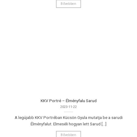
Bővebben
KKV Portré – Élményfalu Sarud
2023-11-22
A legújabb KKV Portréban Kücsön Gyula mutatja be a sarudi
Élményfalut. Elmeséli hogyan lett Sarud [...]
Bővebben