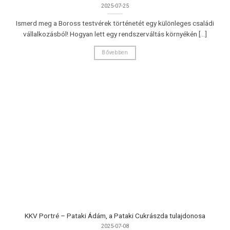
2025-07-25
Ismerd meg a Boross testvérek történetét egy különleges családi
vállalkozásból! Hogyan lett egy rendszerváltás környékén [...]
Bővebben
KKV Portré – Pataki Ádám, a Pataki Cukrászda tulajdonosa
2025-07-08