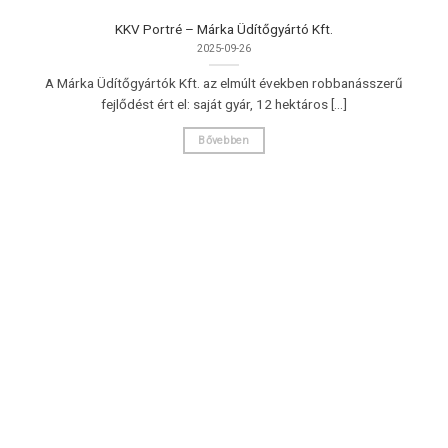
KKV Portré – Márka Üdítőgyártó Kft.
2025-09-26
A Márka Üdítőgyártók Kft. az elmúlt években robbanásszerű
fejlődést ért el: saját gyár, 12 hektáros [...]
Bővebben