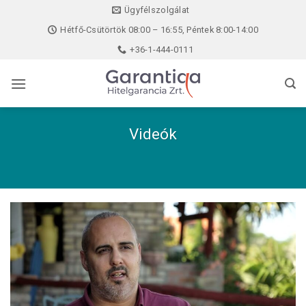
Skip
Ügyfélszolgálat
to
Hétfő-Csütörtök 08:00 – 16:55, Péntek 8:00-14:00
content
+36-1-444-0111
Videók