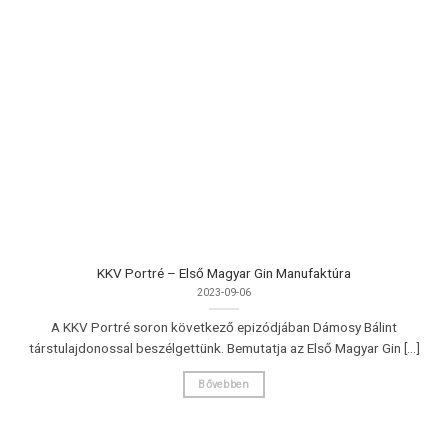
KKV Portré – Első Magyar Gin Manufaktúra
2023-09-06
A KKV Portré soron következő epizódjában Dámosy Bálint
társtulajdonossal beszélgettünk. Bemutatja az Első Magyar Gin [...]
Bővebben