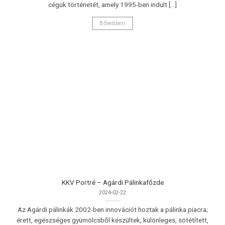
cégük történetét, amely 1995-ben indult [...]
Bővebben
KKV Portré – Agárdi Pálinkafőzde
2024-02-22
Az Agárdi pálinkák 2002-ben innovációt hoztak a pálinka piacra;
érett, egészséges gyümölcsből készültek, különleges, sötétített,