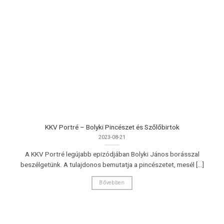
KKV Portré – Bolyki Pincészet és Szőlőbirtok
2023-08-21
A KKV Portré legújabb epizódjában Bolyki János borásszal
beszélgetünk. A tulajdonos bemutatja a pincészetet, mesél [...]
Bővebben