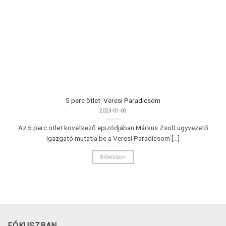
5 perc ötlet: Veresi Paradicsom
2023-01-03
Az 5 perc ötlet következő epizódjában Márkus Zsolt ügyvezető
igazgató mutatja be a Veresi Paradicsom [...]
Bővebben
FÓKUSZBAN