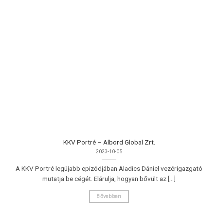
KKV Portré – Albord Global Zrt.
2023-10-05
A KKV Portré legújabb epizódjában Aladics Dániel vezérigazgató
mutatja be cégét. Elárulja, hogyan bővült az [...]
Bővebben