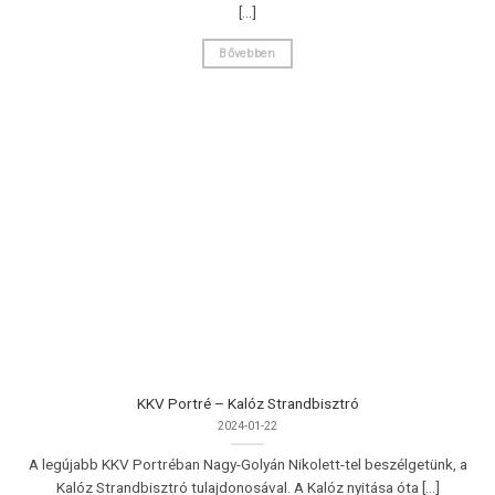
[...]
Bővebben
KKV Portré – Kalóz Strandbisztró
2024-01-22
A legújabb KKV Portréban Nagy-Golyán Nikolett-tel beszélgetünk, a
Kalóz Strandbisztró tulajdonosával. A Kalóz nyitása óta [...]