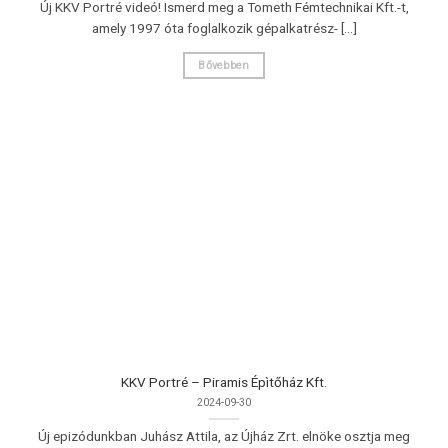
Új KKV Portré videó! Ismerd meg a Tometh Fémtechnikai Kft.-t,
amely 1997 óta foglalkozik gépalkatrész- [...]
Bővebben
KKV Portré – Piramis Épìtőház Kft.
2024-09-30
Új epizódunkban Juhász Attila, az Újház Zrt. elnöke osztja meg