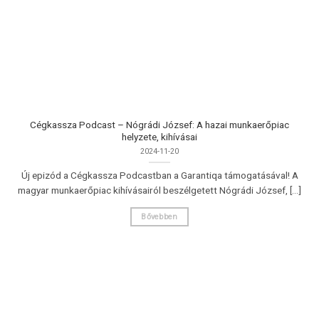
Cégkassza Podcast – Nógrádi József: A hazai munkaerőpiac
helyzete, kihívásai
2024-11-20
Új epizód a Cégkassza Podcastban a Garantiqa támogatásával! A
magyar munkaerőpiac kihívásairól beszélgetett Nógrádi József, [...]
Bővebben