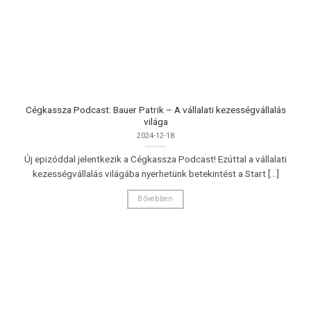
Cégkassza Podcast: Bauer Patrik – A vállalati kezességvállalás
világa
2024-12-18
Új epizóddal jelentkezik a Cégkassza Podcast! Ezúttal a vállalati
kezességvállalás világába nyerhetünk betekintést a Start [...]
Bővebben