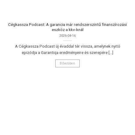
Cégkassza Podcast: A garancia már rendszerszintű finanszírozási
eszköz a kkv-knál
2026-04-16
A Cégkassza Podcast új évaddal tér vissza, amelynek nyitó
epizódja a Garantiqa eredményeire és szerepére [...]
Bővebben