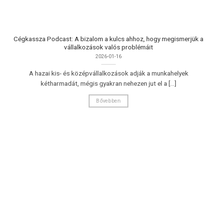
Cégkassza Podcast: A bizalom a kulcs ahhoz, hogy megismerjük a
vállalkozások valós problémáit
2026-01-16
A hazai kis- és középvállalkozások adják a munkahelyek
kétharmadát, mégis gyakran nehezen jut el a [...]
Bővebben