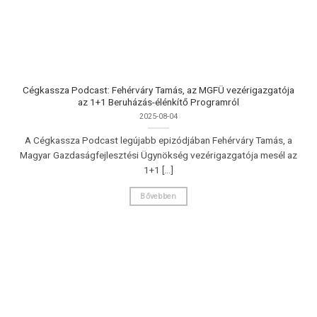
Cégkassza Podcast: Fehérváry Tamás, az MGFÜ vezérigazgatója
az 1+1 Beruházás-élénkítő Programról
2025-08-04
A Cégkassza Podcast legújabb epizódjában Fehérváry Tamás, a
Magyar Gazdaságfejlesztési Ügynökség vezérigazgatója mesél az
1+1 [...]
Bővebben