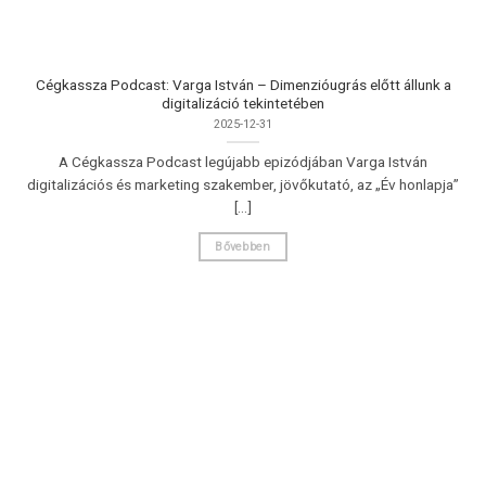
Cégkassza Podcast: Varga István – Dimenzióugrás előtt állunk a
digitalizáció tekintetében
2025-12-31
A Cégkassza Podcast legújabb epizódjában Varga István
digitalizációs és marketing szakember, jövőkutató, az „Év honlapja”
[...]
Bővebben