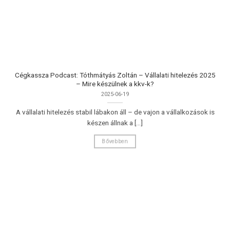
Cégkassza Podcast: Tóthmátyás Zoltán – Vállalati hitelezés 2025
– Mire készülnek a kkv-k?
2025-06-19
A vállalati hitelezés stabil lábakon áll – de vajon a vállalkozások is
készen állnak a [...]
Bővebben