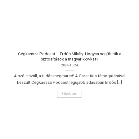
Cégkassza Podcast – Erdős Mihály: Hogyan segíthetik a
biztosítások a magyar kkv-kat?
2024-10-24
A szó elszáll, a tudás megmarad! A Garantiqa támogatásával
készült Cégkassza Podcast legújabb adásában Erdős [...]
Bővebben