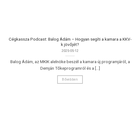
Cégkassza Podcast: Balog Ádám – Hogyan segíti a kamara a KKV-
k jövőjét?
2025-05-12
Balog Ádám, az MKIK alelnöke beszél a kamara új programjáról, a
Demján Tőkeprogramról és a [...]
Bővebben