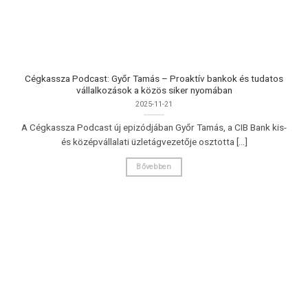
Cégkassza Podcast: Győr Tamás – Proaktív bankok és tudatos
vállalkozások a közös siker nyomában
2025-11-21
A Cégkassza Podcast új epizódjában Győr Tamás, a CIB Bank kis-
és középvállalati üzletágvezetője osztotta [...]
Bővebben