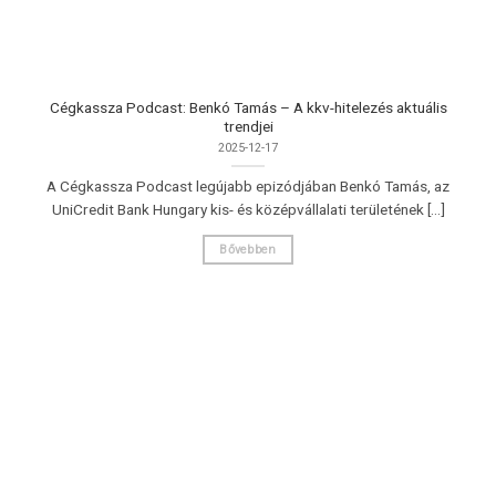
Cégkassza Podcast: Benkó Tamás – A kkv-hitelezés aktuális
trendjei
2025-12-17
A Cégkassza Podcast legújabb epizódjában Benkó Tamás, az
UniCredit Bank Hungary kis- és középvállalati területének [...]
Bővebben