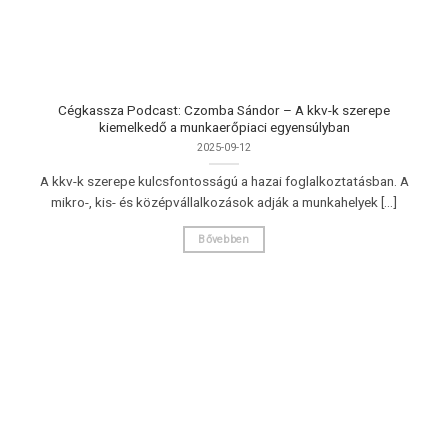
Cégkassza Podcast: Czomba Sándor – A kkv-k szerepe
kiemelkedő a munkaerőpiaci egyensúlyban
2025-09-12
A kkv-k szerepe kulcsfontosságú a hazai foglalkoztatásban. A
mikro-, kis- és középvállalkozások adják a munkahelyek [...]
Bővebben