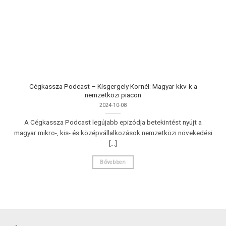
Cégkassza Podcast – Kisgergely Kornél: Magyar kkv-k a
nemzetközi piacon
2024-10-08
A Cégkassza Podcast legújabb epizódja betekintést nyújt a
magyar mikro-, kis- és középvállalkozások nemzetközi növekedési
[...]
Bővebben